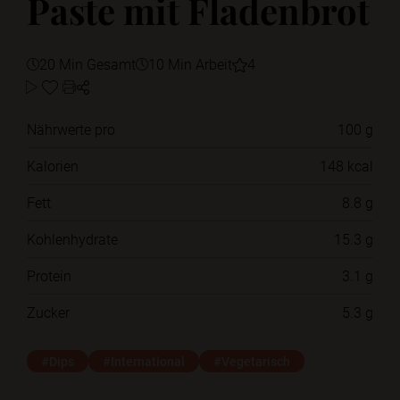
Paste mit Fladenbrot
20 Min Gesamt
10 Min Arbeit
4
Nährwerte pro
100 g
Kalorien
148 kcal
Fett
8.8 g
Kohlenhydrate
15.3 g
Protein
3.1 g
Zucker
5.3 g
#Dips
#International
#Vegetarisch