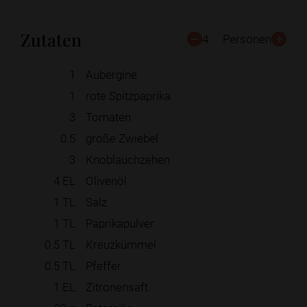
Zutaten
4
Personen
1
Aubergine
1
rote Spitzpaprika
3
Tomaten
0.5
große Zwiebel
3
Knoblauchzehen
4
EL
Olivenöl
1
TL
Salz
1
TL
Paprikapulver
0.5
TL
Kreuzkümmel
0.5
TL
Pfeffer
1
EL
Zitronensaft