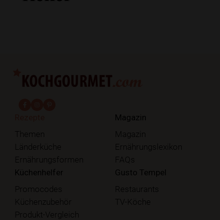
fab fa-facebook-f
fab fa-instagram
fab fa-pinterest
Rezepte
Magazin
Themen
Magazin
Länderküche
Ernährungslexikon
Ernährungsformen
FAQs
Küchenhelfer
Gusto Tempel
Promocodes
Restaurants
Küchenzubehör
TV-Köche
Produkt-Vergleich