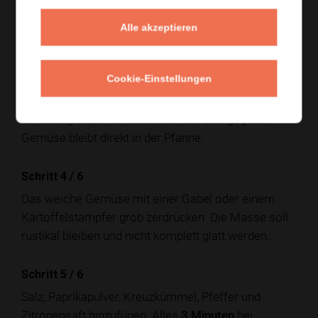
Einen Deckel aufsetzen und das Gemüse bei
mittlerer Hitze
20 Minuten
garen, bis Aubergine,
Alle akzeptieren
Paprika und Tomaten weich sind.
Schritt 3
/
6
Cookie-Einstellungen
Anschließend die Haut von Aubergine und Tomaten
vorsichtig abziehen und entfernen. Das gegarte
Gemüse bleibt direkt in der Pfanne.
Schritt 4
/
6
Das weiche Gemüse mit einer Gabel oder einem
Kartoffelstampfer grob zerdrücken. Die Masse soll
rustikal bleiben und nicht komplett glatt werden.
Schritt 5
/
6
Salz, Paprikapulver, Kreuzkümmel, Pfeffer und
Zitronensaft hinzufügen. Alles
3 Minuten
bei