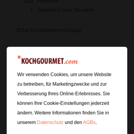
20
g
Petersilie
1
Fladenbrot zum Servieren
Zur Einkaufsliste hinzufügen
Zubereitung
Wir verwenden Cookies, um unsere Website
Schritt 1
/
6
zu betreiben, für Marketingzwecke und zur
Aubergine, Spitzpaprika und Tomaten waschen.
Zwiebel halbieren, Knoblauchzehen schälen und
Verbesserung Ihres Online-Erlebnisses. Sie
alles zusammen mit Olivenöl in eine große Pfanne
können Ihre Cookie-Einstellungen jederzeit
geben.
ändern. Weitere Informationen finden Sie in
unserem
Datenschutz
und den
AGBs
.
Schritt 2
/
6