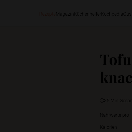
Rezepte
Magazin
Küchenhelfer
Kochpedia
Gus
Tofu
kna
35 Min Gesa
Nährwerte pro
Kalorien