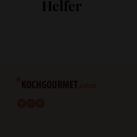
Helfer
fab fa-facebook-f
fab fa-instagram
fab fa-pinterest