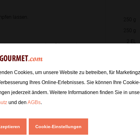
pfen lassen.
250
g
250
g
2
EL
tärke vermengen. In einer Pfanne mit
2
EL
1
enden Cookies, um unsere Website zu betreiben, für Marketin
1
chneiden. Frühlingszwiebeln in Ringe
Verbesserung Ihres Online-Erlebnisses. Sie können Ihre Cookie
0.5
ngen jederzeit ändern. Weitere Informationen finden Sie in uns
150
g
hutz
und den
AGBs
.
2
sirup und Wasser cremig verrühren.
kzeptieren
Cookie-Einstellungen
3
EL
2
EL