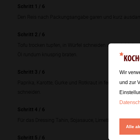
Schritt 1
/
6
Den Reis nach Packungsangabe garen und kurz ausdam
Schritt 2
/
6
Tofu trocken tupfen, in Würfel schneiden und mit Maiss
Öl rundum knusprig braten.
Schritt 3
/
6
Wir verw
Paprika, Karotte, Gurke und Rotkraut in feine Streifen s
und zur 
schneiden.
Einstellu
Datensc
Schritt 4
/
6
Für das Dressing Tahin, Sojasauce, Limettensaft, Ahorn
Alle a
Schritt 5
/
6