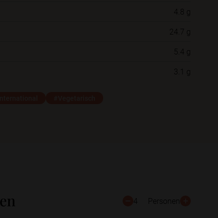
4.8 g
Neue Ordner
24.7 g
5.4 g
Schließen
Speichern
3.1 g
nternational
#Vegetarisch
ten
4
Personen