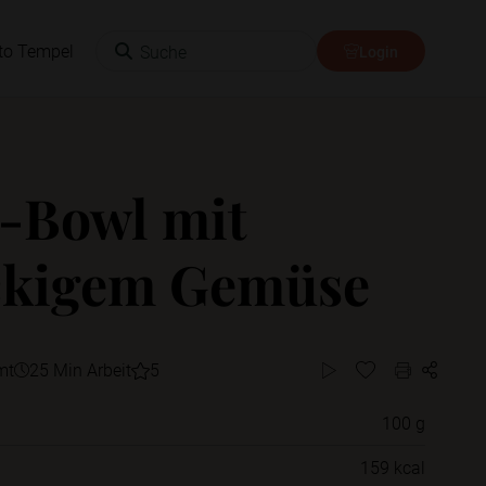
Suche
to Tempel
Login
-Bowl mit
ckigem Gemüse
mt
25 Min Arbeit
5
100 g
Willst du das Rezept in einem Ordner
159 kcal
speichern?