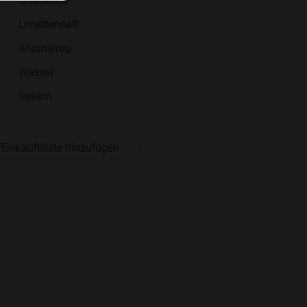
Limettensaft
Ahornsirup
Wasser
Sesam
 Einkaufsliste hinzufügen