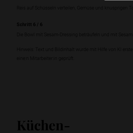
Reis auf Schüsseln verteilen, Gemüse und knusprigen To
Schritt 6
/
6
Die Bowl mit Sesam-Dressing beträufeln und mit Sesam 
Hinweis: Text und Bildinhalt wurde mit Hilfe von KI erstel
eine:n Mitarbeiter:in geprüft.
Küchen-