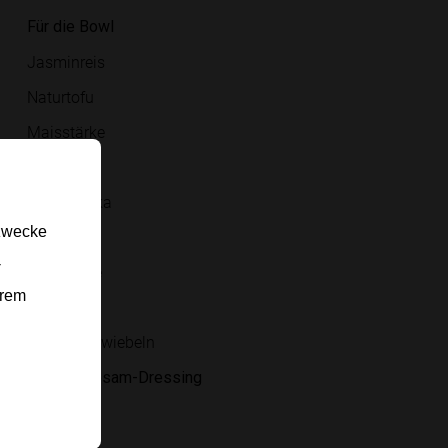
Für die Bowl
Jasminreis
Naturtofu
Maisstärke
Öl
rote Paprika
gzwecke
Karotte
-
Salatgurke
erem
Rotkraut
Frühlingszwiebeln
Für das Sesam-Dressing
Tahin
Sojasauce