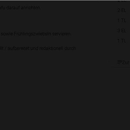
fu darauf anrichten.
2
EL
1
TL
3
EL
sowie Frühlingszwiebeln servieren.
1
TL
lt / aufbereitet und redaktionell durch
Zur