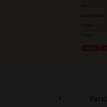
Fett
Kohlenhydrate
Protein
Zucker
#Bowls
#I
Zuta