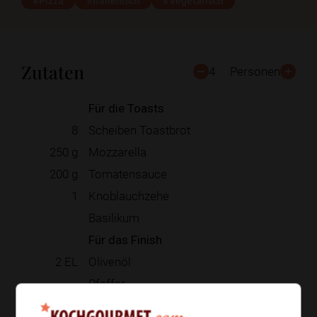
#Pizza
#Italienisch
#Vegetarisch
Zutaten
4
Personen
Für die Toasts
8
Scheiben Toastbrot
250
g
Mozzarella
200
g
Tomatensauce
1
Knoblauchzehe
Basilikum
Für das Finish
2
EL
Olivenöl
Pfeffer