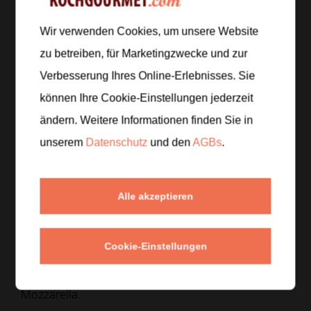
Zur Einkaufsliste hinzufügen
Wir verwenden Cookies, um unsere Website
zu betreiben, für Marketingzwecke und zur
Verbesserung Ihres Online-Erlebnisses. Sie
Zubereitung
können Ihre Cookie-Einstellungen jederzeit
ändern. Weitere Informationen finden Sie in
Schritt 1
/
4
Heize den Backofen auf
200 °C
Ober-/Unterhitze vor.
unserem
Datenschutz
und den
AGBs
.
Reibe das Toastbrot mit der halbierten
Knoblauchzehe ab und lege die Scheiben auf ein
Backblech.
Alle akzeptieren
Schritt 2
/
4
Cookie-Einstellungen
Bestreiche jede Toastscheibe mit Tomatensauce
und belege sie mit in Scheiben geschnittenem
Mozzarella.