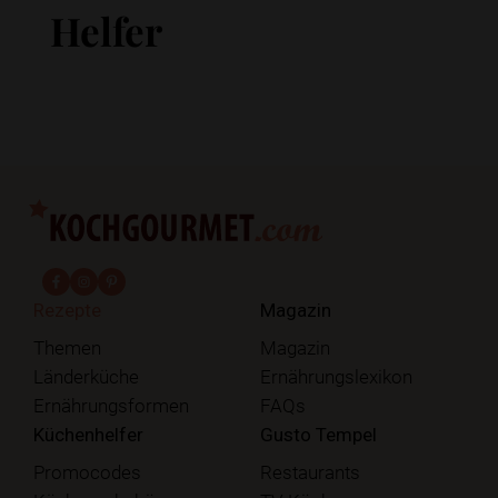
Helfer
fab fa-facebook-f
fab fa-instagram
fab fa-pinterest
Rezepte
Magazin
Themen
Magazin
Länderküche
Ernährungslexikon
Ernährungsformen
FAQs
Küchenhelfer
Gusto Tempel
Promocodes
Restaurants