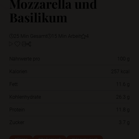
Mozzarella und
Basilikum
25 Min Gesamt
15 Min Arbeit
4
Nährwerte pro
100 g
Kalorien
257 kcal
Fett
11.6 g
Kohlenhydrate
26.3 g
Protein
11.8 g
Zucker
3.7 g