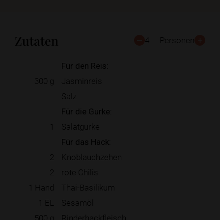
Zutaten
4
Personen
Für den Reis:
300
g
Jasminreis
Salz
Für die Gurke:
1
Salatgurke
Für das Hack:
2
Knoblauchzehen
2
rote Chilis
1
Hand
Thai-Basilikum
1
EL
Sesamöl
500
g
Rinderhackfleisch