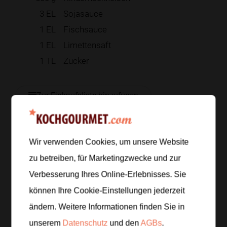
3
EL
Sojasauce
1
EL
Fischsauce
1
EL
Limettensaft
1
TL
Zucker
Zur Einkaufsliste hinzufügen
Wir verwenden Cookies, um unsere Website
Zubereitung
zu betreiben, für Marketingzwecke und zur
Schritt 1
/
6
Verbesserung Ihres Online-Erlebnisses. Sie
Koche den Jasminreis nach Packungsangabe in
können Ihre Cookie-Einstellungen jederzeit
leicht gesalzenem Wasser. Lass ihn anschließend
ändern. Weitere Informationen finden Sie in
zugedeckt ruhen, damit er körnig bleibt.
unserem
Datenschutz
und den
AGBs
.