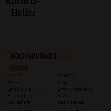
Küchen-
Helfer
fab fa-facebook-f
fab fa-instagram
fab fa-pinterest
Rezepte
Magazin
Themen
Magazin
Länderküche
Ernährungslexikon
Ernährungsformen
FAQs
Küchenhelfer
Gusto Tempel
Promocodes
Restaurants