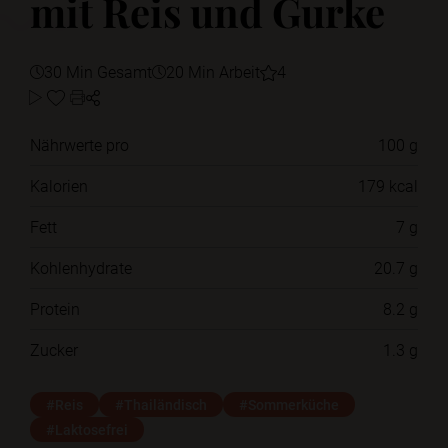
mit Reis und Gurke
30 Min Gesamt
20 Min Arbeit
4
Nährwerte pro
100 g
Kalorien
179 kcal
Fett
7 g
Kohlenhydrate
20.7 g
Protein
8.2 g
Zucker
1.3 g
#Reis
#Thailändisch
#Sommerküche
#Laktosefrei