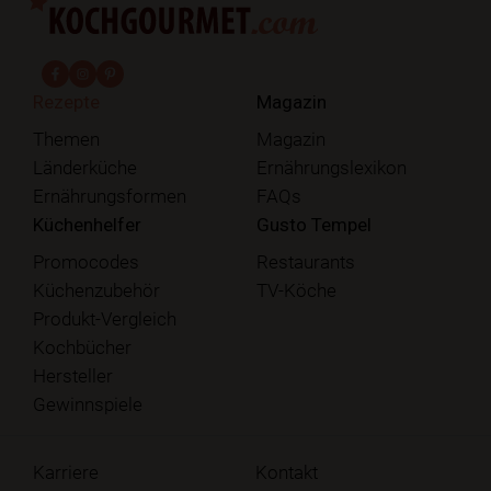
fab fa-facebook-f
fab fa-instagram
fab fa-pinterest
Rezepte
Magazin
Themen
Magazin
Länderküche
Ernährungslexikon
Ernährungsformen
FAQs
Küchenhelfer
Gusto Tempel
Promocodes
Restaurants
Küchenzubehör
TV-Köche
Produkt-Vergleich
Kochbücher
Hersteller
Gewinnspiele
Karriere
Kontakt