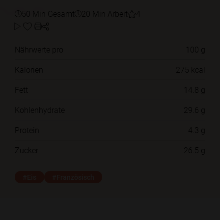
50 Min Gesamt
20 Min Arbeit
4
Nährwerte pro
100 g
Kalorien
275 kcal
Fett
14.8 g
Kohlenhydrate
29.6 g
Protein
4.3 g
Zucker
26.5 g
#Eis
#Französisch