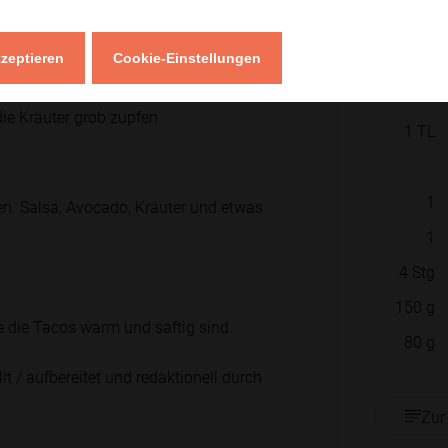
t sie weich und aromatisch werden.
kzeptieren
Cookie-Einstellungen
250
g
1
EL
ie Kräuter grob zupfen.
1
TL
1
en. Salsa, Avocado, Kräuter und etwas
1
4
Stg
150
g
ge die Tacos warm und saftig sind.
80
g
lt / aufbereitet und redaktionell durch
Zur