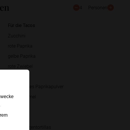
ten
4
Personen
Für die Tacos
Zucchini
rote Paprika
gelbe Paprika
rote Zwiebel
Olivenöl
geräuchertes Paprikapulver
Kreuzkümmel
gzwecke
-
Salz
erem
Pfeffer
kleine Weizentortillas