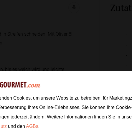
Zuta
in Streifen schneiden. Mit Olivenöl,
1
n.
1
1
1
n, bis es weich wird und leichte
2
EL
1
TL
0.5
TL
enden Cookies, um unsere Website zu betreiben, für Marketin
orbereiten. In einer Pfanne mit Öl
Verbesserung Ihres Online-Erlebnisses. Sie können Ihre Cookie
1
Prise
ngen jederzeit ändern. Weitere Informationen finden Sie in uns
1
Prise
hutz
und den
AGBs
.
8