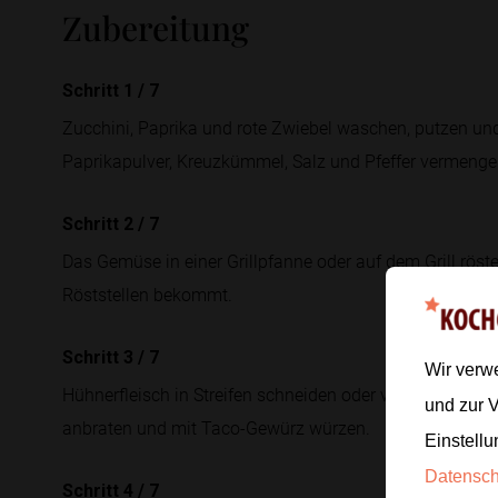
Zubereitung
Schritt 1
/
7
Zucchini, Paprika und rote Zwiebel waschen, putzen und 
Paprikapulver, Kreuzkümmel, Salz und Pfeffer vermenge
Schritt 2
/
7
Das Gemüse in einer Grillpfanne oder auf dem Grill röste
Röststellen bekommt.
Schritt 3
/
7
Wir verw
Hühnerfleisch in Streifen schneiden oder veganes Hack v
und zur 
anbraten und mit Taco-Gewürz würzen.
Einstellu
Datensc
Schritt 4
/
7