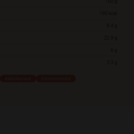
100 g
Willst du das Rezept in einem Ordner
190 kcal
speichern?
8.4 g
Neue Ordner
22.9 g
6 g
Schließen
Speichern
3.3 g
#Mexikanisch
#Sommerküche