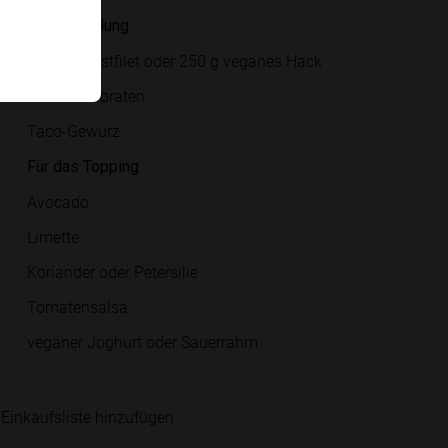
Für die Füllung
Hühnerbrustfilet oder 250 g veganes Hack
Öl zum Anbraten
Taco-Gewürz
Für das Topping
Avocado
Limette
Koriander oder Petersilie
Tomatensalsa
veganer Joghurt oder Sauerrahm
 Einkaufsliste hinzufügen