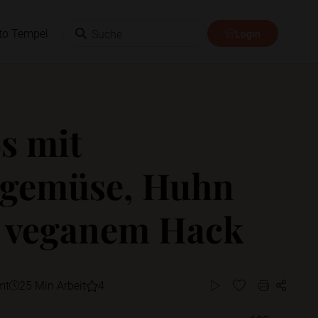
Suche
to Tempel
Login
s mit
lgemüse, Huhn
 veganem Hack
mt
25 Min Arbeit
4