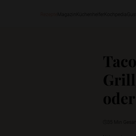
Rezepte
Magazin
Küchenhelfer
Kochpedia
Gus
Taco
Gril
oder
35 Min Gesa