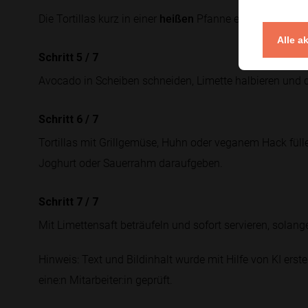
Die Tortillas kurz in einer
heißen
Pfanne erwärmen, dami
Alle a
Schritt 5
/
7
Avocado in Scheiben schneiden, Limette halbieren und d
Schritt 6
/
7
Tortillas mit Grillgemüse, Huhn oder veganem Hack füll
Joghurt oder Sauerrahm daraufgeben.
Schritt 7
/
7
Mit Limettensaft beträufeln und sofort servieren, solan
Hinweis: Text und Bildinhalt wurde mit Hilfe von KI erstel
eine:n Mitarbeiter:in geprüft.