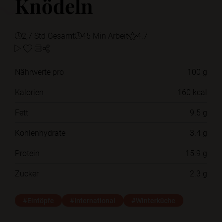
Knödeln
2,7 Std Gesamt
45 Min Arbeit
4.7
Nährwerte pro
100 g
Kalorien
160 kcal
Fett
9.5 g
Kohlenhydrate
3.4 g
Protein
15.9 g
Zucker
2.3 g
#Eintöpfe
#International
#Winterküche