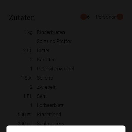
Zutaten
6
Personen
1
kg
Rinderbraten
Salz und Pfeffer
2
EL
Butter
2
Karotten
1
Petersilienwurzel
1
Stk.
Sellerie
2
Zwiebeln
1
EL
Senf
1
Lorbeerblatt
500
ml
Rinderfond
200
ml
Schlagobers