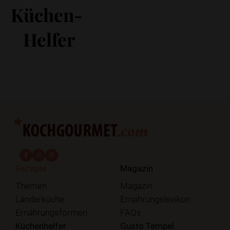
Küchen-
Helfer
fab fa-facebook-f
fab fa-instagram
fab fa-pinterest
Rezepte
Magazin
Themen
Magazin
Länderküche
Ernährungslexikon
Ernährungsformen
FAQs
Küchenhelfer
Gusto Tempel