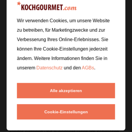
Serviettenknödel zum Servieren
Zur Einkaufsliste hinzufügen
Wir verwenden Cookies, um unsere Website
zu betreiben, für Marketingzwecke und zur
Verbesserung Ihres Online-Erlebnisses. Sie
können Ihre Cookie-Einstellungen jederzeit
Zubereitung
ändern. Weitere Informationen finden Sie in
Schritt 1
/
4
unserem
Datenschutz
und den
AGBs
.
Das Rindfleisch salzen, pfeffern und in Butter
rundum anbraten. Herausnehmen und das klein
geschnittene Wurzelgemüse im selben Topf
Alle akzeptieren
anrösten.
Cookie-Einstellungen
Schritt 2
/
4
Senf, Lorbeer und Fond hinzufügen, das Fleisch
wieder einlegen und zugedeckt langsam schmoren,