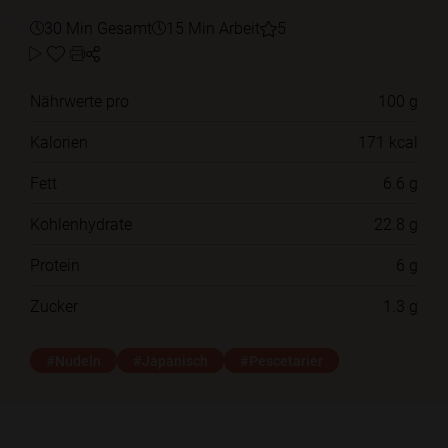
30 Min Gesamt
15 Min Arbeit
5
Nährwerte pro
100 g
Kalorien
171 kcal
Fett
6.6 g
Kohlenhydrate
22.8 g
Protein
6 g
Zucker
1.3 g
#Nudeln
#Japanisch
#Pescetarier