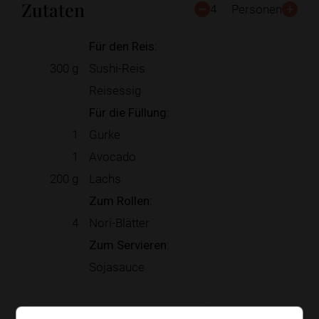
Zutaten
4
Personen
Für den Reis:
300
g
Sushi-Reis
Reisessig
Für die Füllung:
1
Gurke
1
Avocado
200
g
Lachs
Zum Rollen:
4
Nori-Blätter
Zum Servieren:
Sojasauce
Zur Einkaufsliste hinzufügen