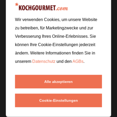
Wir verwenden Cookies, um unsere Website
Zubereitung
zu betreiben, für Marketingzwecke und zur
Verbesserung Ihres Online-Erlebnisses. Sie
Schritt 1
/
5
können Ihre Cookie-Einstellungen jederzeit
Den Sushi-Reis garen und noch warm mit etwas
ändern. Weitere Informationen finden Sie in
Reisessig vermengen, dann auskühlen lassen.
unserem
Datenschutz
und den
AGBs
.
Schritt 2
/
5
Gurke, Avocado und Lachs in lange, dünne Streifen
Alle akzeptieren
schneiden.
Schritt 3
/
5
Cookie-Einstellungen
Ein Nori-Blatt auf eine Bambusmatte legen und den
Reis dünn und gleichmäßig darauf verteilen, dabei