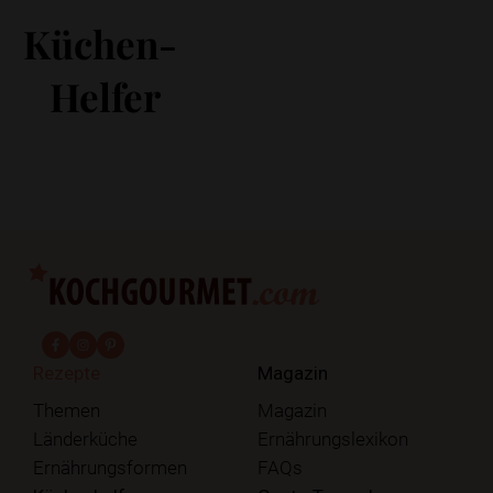
Küchen-
Helfer
fab fa-facebook-f
fab fa-instagram
fab fa-pinterest
Rezepte
Magazin
Themen
Magazin
Länderküche
Ernährungslexikon
Ernährungsformen
FAQs