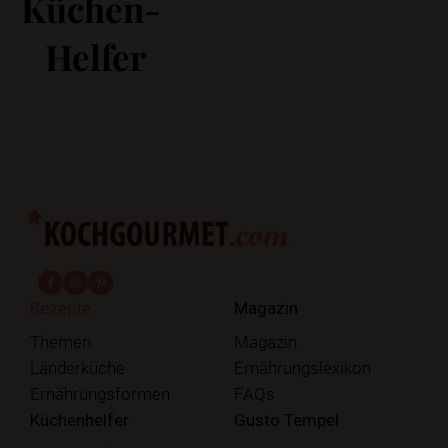
Küchen-
Helfer
fab fa-facebook-f
fab fa-instagram
fab fa-pinterest
Rezepte
Magazin
Themen
Magazin
Länderküche
Ernährungslexikon
Ernährungsformen
FAQs
Küchenhelfer
Gusto Tempel