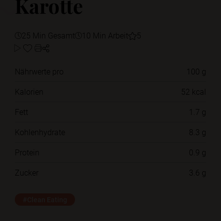
Karotte
25 Min Gesamt
10 Min Arbeit
5
Nährwerte pro
100 g
Kalorien
52 kcal
Fett
1.7 g
Kohlenhydrate
8.3 g
Protein
0.9 g
Zucker
3.6 g
#Clean Eating