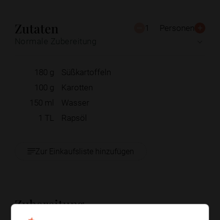
Zutaten
1
Personen
Normale Zubereitung
180
g
Süßkartoffeln
100
g
Karotten
150
ml
Wasser
1
TL
Rapsöl
Zur Einkaufsliste hinzufügen
Zubereitung