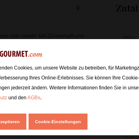
Zuta
en oder vierteln. Mit Zitronensaft und
200
g
1
TL
1
EL
enden Cookies, um unsere Website zu betreiben, für Marketin
250
g
s süßer magst, noch etwas Honig
Verbesserung Ihres Online-Erlebnisses. Sie können Ihre Cookie
0.5
TL
ngen jederzeit ändern. Weitere Informationen finden Sie in uns
hutz
und den
AGBs
.
30
g
en. Die marinierten Erdbeeren
1
EL
kzeptieren
Cookie-Einstellungen
2
1
TL