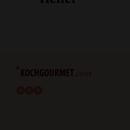
fab fa-facebook-f
fab fa-instagram
fab fa-pinterest