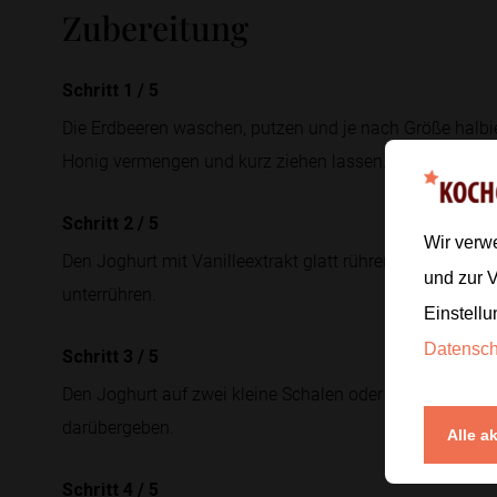
Zubereitung
Schritt 1
/
5
Die Erdbeeren waschen, putzen und je nach Größe halbier
Honig vermengen und kurz ziehen lassen.
Schritt 2
/
5
Wir verw
Den Joghurt mit Vanilleextrakt glatt rühren. Wenn du e
und zur 
unterrühren.
Einstellu
Datensc
Schritt 3
/
5
Den Joghurt auf zwei kleine Schalen oder Gläser verteil
darübergeben.
Alle a
Schritt 4
/
5