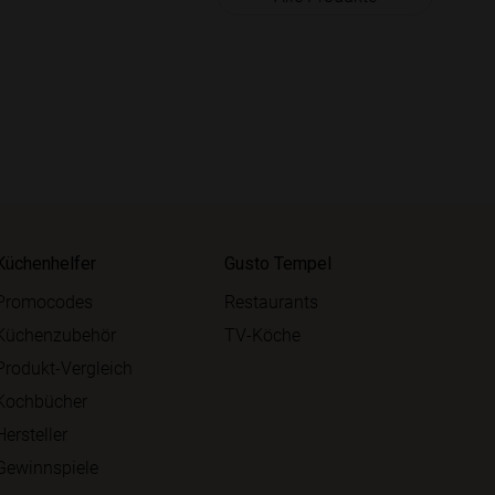
Küchenhelfer
Gusto Tempel
Promocodes
Restaurants
Küchenzubehör
TV-Köche
Produkt-Vergleich
Kochbücher
Hersteller
Gewinnspiele