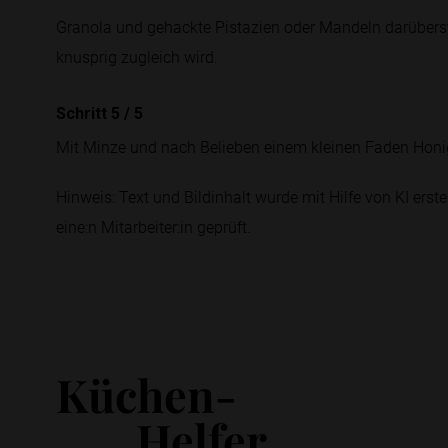
Granola und gehackte Pistazien oder Mandeln darübers
knusprig zugleich wird.
Schritt 5
/
5
Mit Minze und nach Belieben einem kleinen Faden Honig
Hinweis: Text und Bildinhalt wurde mit Hilfe von KI erstel
eine:n Mitarbeiter:in geprüft.
Küchen-
Helfer