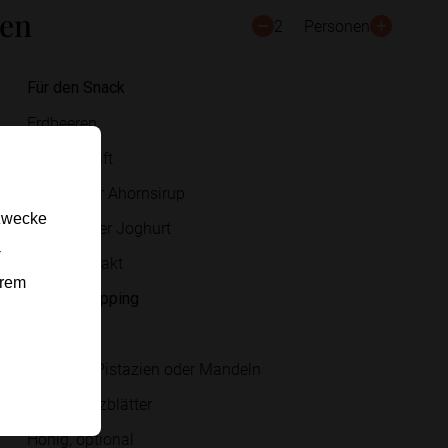
ten
2
Personen
Für den Snack
Erdbeeren
Zitronensaft
Honig oder Ahornsirup
gzwecke
griechischer Joghurt
-
Vanilleextrakt
erem
Für das Topping
Granola
gehackte Pistazien oder Mandeln
kleine Minzblätter
Honig, optional