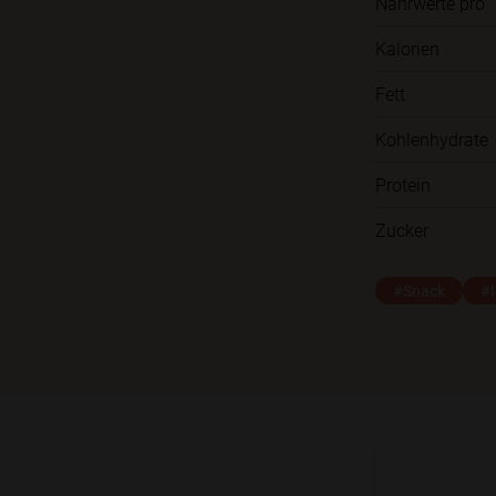
Nährwerte pro
Kalorien
Fett
Kohlenhydrate
Protein
Zucker
#Snack
#I