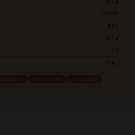
100 g
Willst du das Rezept in einem Ordner
129 kcal
speichern?
4.8 g
Neue Ordner
16.1 g
6 g
Schließen
Speichern
13.4 g
nternational
#Sommerfeste
#Vegetarisch