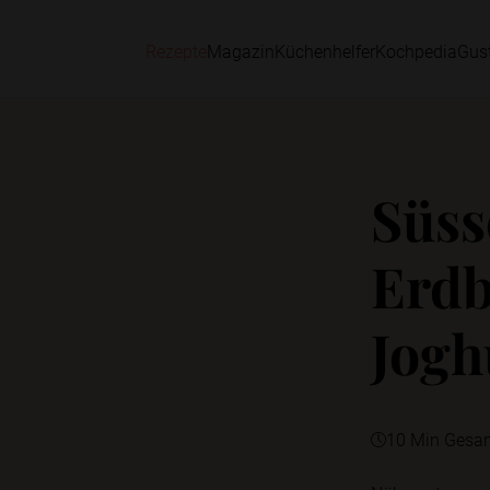
Rezepte
Magazin
Küchenhelfer
Kochpedia
Gus
Süss
Erdb
Jogh
10 Min Gesa