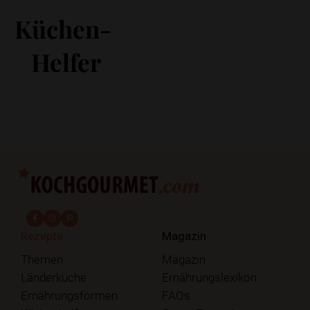
Küchen-
Helfer
fab fa-facebook-f
fab fa-instagram
fab fa-pinterest
Rezepte
Magazin
Themen
Magazin
Länderküche
Ernährungslexikon
Ernährungsformen
FAQs