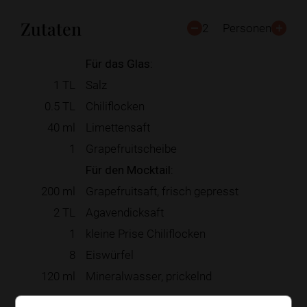
Zutaten
2
Personen
Für das Glas:
1
TL
Salz
0.5
TL
Chiliflocken
40
ml
Limettensaft
1
Grapefruitscheibe
Für den Mocktail:
200
ml
Grapefruitsaft, frisch gepresst
2
TL
Agavendicksaft
1
kleine Prise Chiliflocken
8
Eiswürfel
120
ml
Mineralwasser, prickelnd