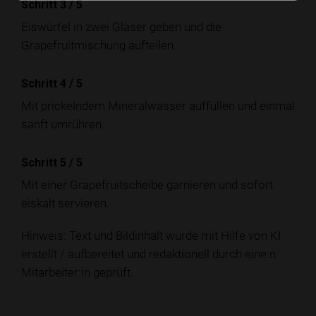
Schritt 3
/
5
Eiswürfel in zwei Gläser geben und die
Grapefruitmischung aufteilen.
Schritt 4
/
5
Mit prickelndem Mineralwasser auffüllen und einmal
sanft umrühren.
Schritt 5
/
5
Mit einer Grapefruitscheibe garnieren und sofort
eiskalt servieren.
Hinweis: Text und Bildinhalt wurde mit Hilfe von KI
erstellt / aufbereitet und redaktionell durch eine:n
Mitarbeiter:in geprüft.