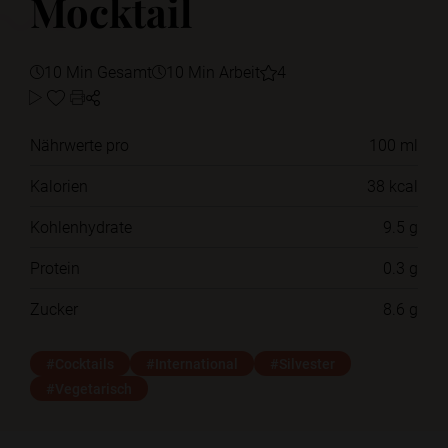
Mocktail
10 Min Gesamt
10 Min Arbeit
4
Nährwerte pro
100 ml
Kalorien
38 kcal
Kohlenhydrate
9.5 g
Protein
0.3 g
Zucker
8.6 g
#Cocktails
#International
#Silvester
#Vegetarisch