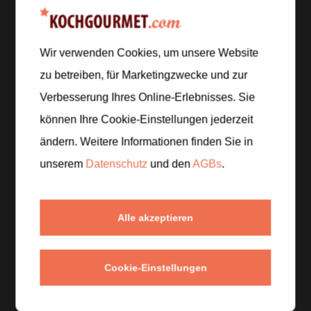
Zur Einkaufsliste hinzufügen
Wir verwenden Cookies, um unsere Website
zu betreiben, für Marketingzwecke und zur
Zubereitung
Verbesserung Ihres Online-Erlebnisses. Sie
können Ihre Cookie-Einstellungen jederzeit
Schritt 1
/
5
ändern. Weitere Informationen finden Sie in
Salz und Chiliflocken auf einem kleinen Teller
mischen. Den Glasrand mit etwas Limettensaft
unserem
Datenschutz
und den
AGBs
.
befeuchten und vorsichtig in die Mischung tauchen.
Alle akzeptieren
Schritt 2
/
5
Grapefruitsaft, Limettensaft, Agavendicksaft und
eine kleine Prise Chiliflocken in einem Shaker oder
Cookie-Einstellungen
Glas verrühren.