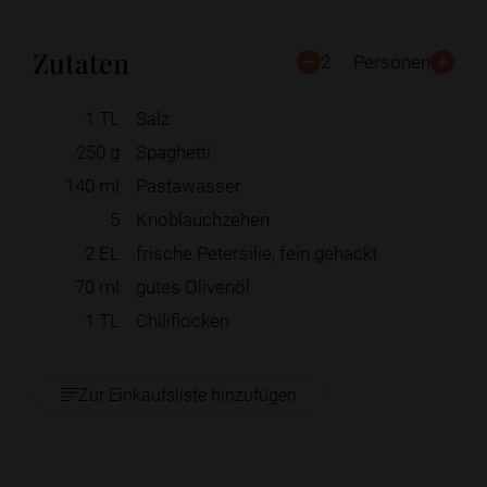
Zutaten
2
Personen
1
TL
Salz
250
g
Spaghetti
140
ml
Pastawasser
5
Knoblauchzehen
2
EL
frische Petersilie, fein gehackt
70
ml
gutes Olivenöl
1
TL
Chiliflocken
Zur Einkaufsliste hinzufügen