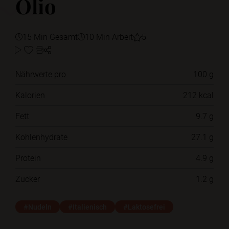
Olio
15 Min Gesamt
10 Min Arbeit
5
Nährwerte pro
100 g
Kalorien
212 kcal
Fett
9.7 g
Kohlenhydrate
27.1 g
Protein
4.9 g
Zucker
1.2 g
#Nudeln
#Italienisch
#Laktosefrei