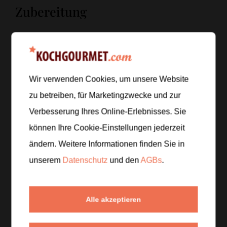
Zubereitung
Schritt 1
/
6
Einen großen Topf mit reichlich Salzwasser zum
Kochen bringen und die Spaghetti darin al dente
garen. Vor dem Abgießen
140 ml
Pastawasser
Wir verwenden Cookies, um unsere Website
auffangen.
zu betreiben, für Marketingzwecke und zur
Verbesserung Ihres Online-Erlebnisses. Sie
Schritt 2
/
6
können Ihre Cookie-Einstellungen jederzeit
Während die Pasta kocht, Knoblauchzehen schälen
ändern. Weitere Informationen finden Sie in
und in möglichst dünne Scheiben schneiden.
Petersilie fein hacken und zur Seite stellen.
unserem
Datenschutz
und den
AGBs
.
Schritt 3
/
6
Alle akzeptieren
Olivenöl in einer großen Pfanne bei niedriger Hitze
erwärmen. Knoblauch und Chiliflocken hineingeben