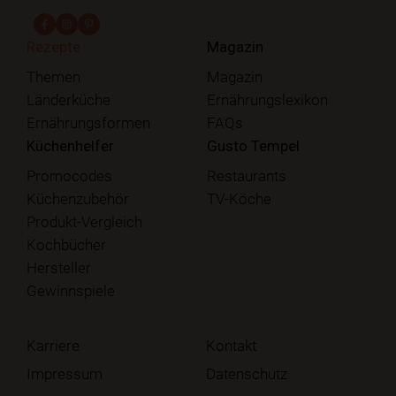
fab fa-facebook-f
fab fa-instagram
fab fa-pinterest
Rezepte
Magazin
Themen
Magazin
Länderküche
Ernährungslexikon
Ernährungsformen
FAQs
Küchenhelfer
Gusto Tempel
Promocodes
Restaurants
Küchenzubehör
TV-Köche
Produkt-Vergleich
Kochbücher
Hersteller
Gewinnspiele
Karriere
Kontakt
Impressum
Datenschutz