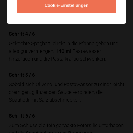
und langsam aromatisieren, bis der Knoblauch
Cookie-Einstellungen
goldgelb ist.
Er sollte nicht braun werden
, da er
sonst bitter schmeckt.
Schritt 4
/
6
Gekochte Spaghetti direkt in die Pfanne geben und
alles gut vermengen.
140 ml
Pastawasser
hinzufügen und die Pasta kräftig schwenken.
Schritt 5
/
6
Sobald sich Olivenöl und Pastawasser zu einer leicht
cremigen, glänzenden Sauce verbinden, die
Spaghetti mit Salz abschmecken.
Schritt 6
/
6
Zum Schluss die fein gehackte Petersilie unterheben
und die Spaghetti sofort heiß servieren.