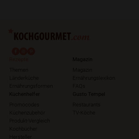
fab fa-facebook-f
fab fa-instagram
fab fa-pinterest
Rezepte
Magazin
Themen
Magazin
Länderküche
Ernährungslexikon
Ernährungsformen
FAQs
Küchenhelfer
Gusto Tempel
Promocodes
Restaurants
Küchenzubehör
TV-Köche
Produkt-Vergleich
Kochbücher
Hersteller