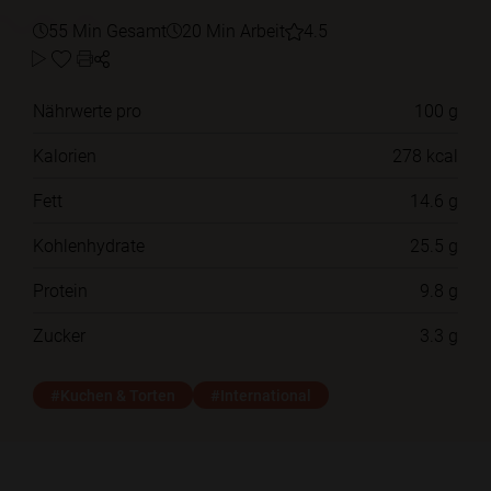
55 Min Gesamt
20 Min Arbeit
4.5
Nährwerte pro
100 g
Kalorien
278 kcal
Fett
14.6 g
Kohlenhydrate
25.5 g
Protein
9.8 g
Zucker
3.3 g
#Kuchen & Torten
#International