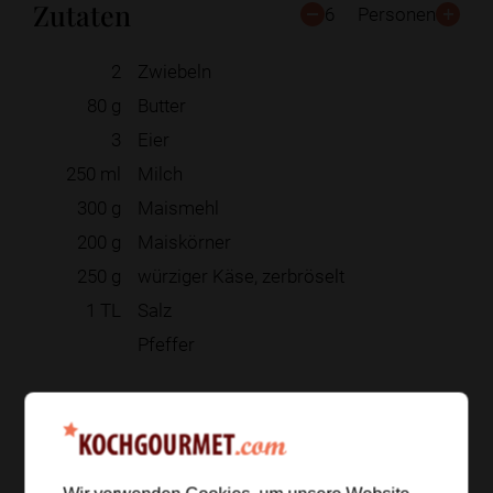
Zutaten
6
Personen
2
Zwiebeln
80
g
Butter
3
Eier
250
ml
Milch
300
g
Maismehl
200
g
Maiskörner
250
g
würziger Käse, zerbröselt
1
TL
Salz
Pfeffer
Zur Einkaufsliste hinzufügen