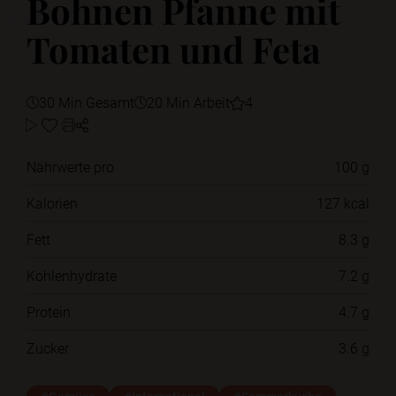
Bohnen Pfanne mit
Tomaten und Feta
30 Min Gesamt
20 Min Arbeit
4
Nährwerte pro
100 g
Kalorien
127 kcal
Fett
8.3 g
Kohlenhydrate
7.2 g
Protein
4.7 g
Zucker
3.6 g