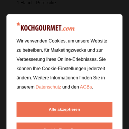
1
Hand
Petersilie
Zur Einkaufsliste hinzufügen
Wir verwenden Cookies, um unsere Website
zu betreiben, für Marketingzwecke und zur
Zubereitung
Verbesserung Ihres Online-Erlebnisses. Sie
Schritt 1
/
5
können Ihre Cookie-Einstellungen jederzeit
Bohnen putzen und in Salzwasser
6 bis 8 Minuten
ändern. Weitere Informationen finden Sie in
bissfest kochen. Danach abgießen und kalt
unserem
Datenschutz
und den
AGBs
.
abschrecken, damit sie ihre Farbe behalten.
Schritt 2
/
5
Alle akzeptieren
Kirschtomaten halbieren, Zwiebel in Streifen
schneiden und Knoblauch fein hacken. Petersilie