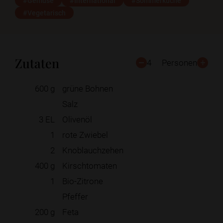
#Gemüse
#International
#Sommerküche
#Vegetarisch
Zutaten
4
Personen
600
g
grüne Bohnen
Salz
3
EL
Olivenöl
1
rote Zwiebel
2
Knoblauchzehen
400
g
Kirschtomaten
1
Bio-Zitrone
Pfeffer
200
g
Feta