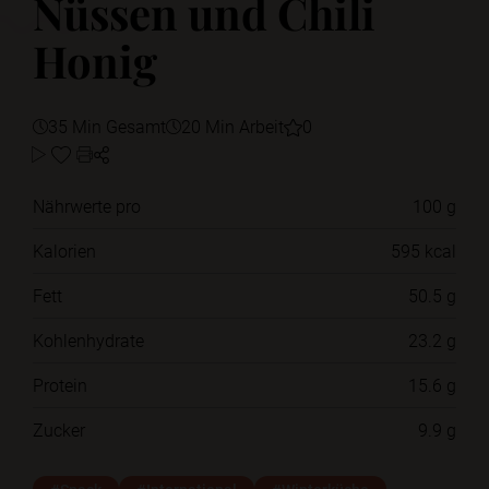
Nüssen und Chili
Honig
35 Min Gesamt
20 Min Arbeit
0
Nährwerte pro
100 g
Kalorien
595 kcal
Fett
50.5 g
Kohlenhydrate
23.2 g
Protein
15.6 g
Zucker
9.9 g