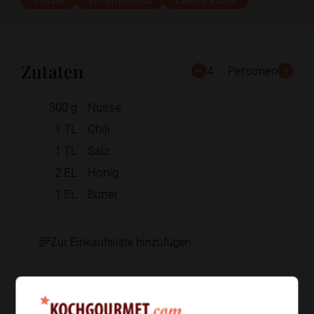
#Snack
#International
#Winterküche
Zutaten
4
Personen
300
g
Nüsse
1
TL
Chili
1
TL
Salz
2
EL
Honig
1
EL
Butter
Zur Einkaufsliste hinzufügen