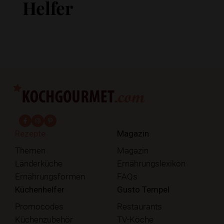
Helfer
fab fa-facebook-f
fab fa-instagram
fab fa-pinterest
Rezepte
Magazin
Themen
Magazin
Länderküche
Ernährungslexikon
Ernährungsformen
FAQs
Küchenhelfer
Gusto Tempel
Promocodes
Restaurants
Küchenzubehör
TV-Köche