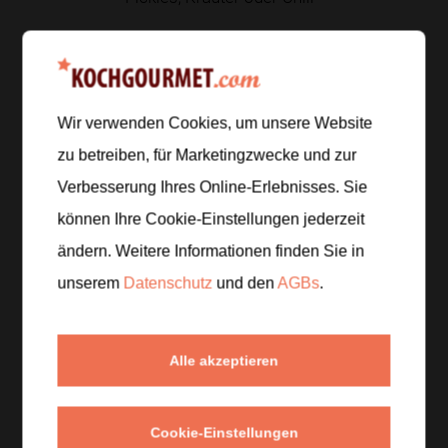
Zur Einkaufsliste hinzufügen
Wir verwenden Cookies, um unsere Website
zu betreiben, für Marketingzwecke und zur
Zubereitung
Verbesserung Ihres Online-Erlebnisses. Sie
können Ihre Cookie-Einstellungen jederzeit
Schritt 1
/
5
Spüle die schwarzen Bohnen ab und lass sie
ändern. Weitere Informationen finden Sie in
abtropfen. Halbiere die Avocado und presse die
unserem
Datenschutz
und den
AGBs
.
Limette aus.
Schritt 2
/
5
Alle akzeptieren
Erhitze etwas Öl in einer Pfanne und brate die
schwarzen Bohnen mit Salz und Pfeffer kräftig an,
Cookie-Einstellungen
bis sie warm und leicht angeröstet sind.