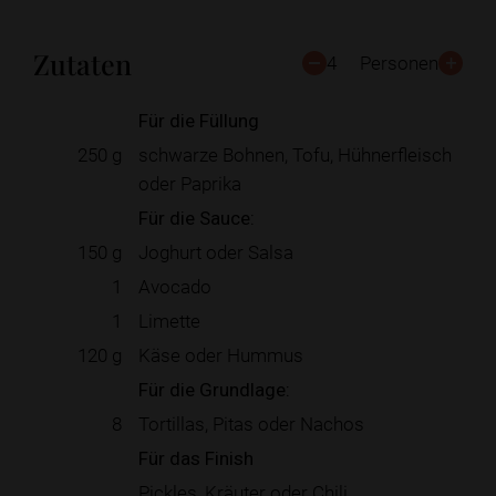
Zutaten
4
Personen
Für die Füllung
250
g
schwarze Bohnen, Tofu, Hühnerfleisch
oder Paprika
Für die Sauce:
150
g
Joghurt oder Salsa
1
Avocado
1
Limette
120
g
Käse oder Hummus
Für die Grundlage:
8
Tortillas, Pitas oder Nachos
Für das Finish
Pickles, Kräuter oder Chili