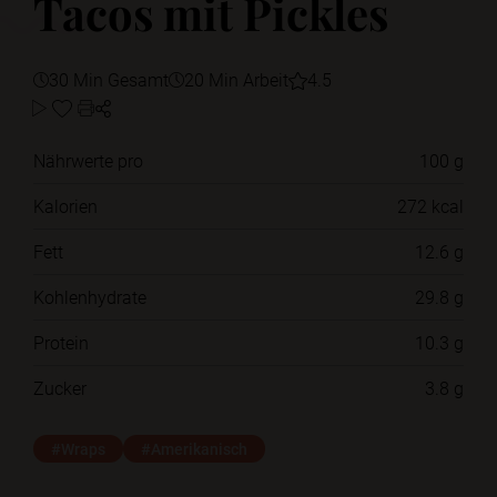
Tacos mit Pickles
30 Min Gesamt
20 Min Arbeit
4.5
Nährwerte pro
100 g
Kalorien
272 kcal
Fett
12.6 g
Kohlenhydrate
29.8 g
Protein
10.3 g
Zucker
3.8 g
#Wraps
#Amerikanisch