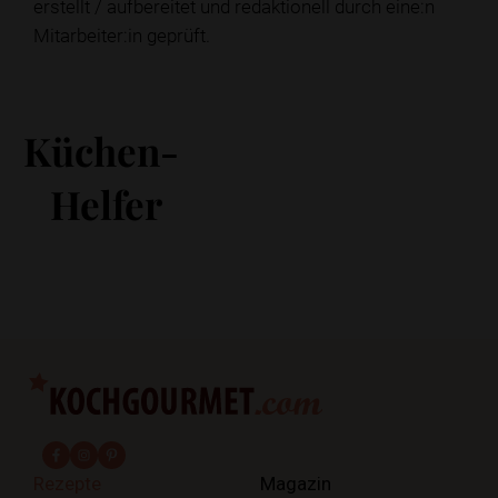
erstellt / aufbereitet und redaktionell durch eine:n
Mitarbeiter:in geprüft.
Küchen-
Helfer
fab fa-facebook-f
fab fa-instagram
fab fa-pinterest
Rezepte
Magazin