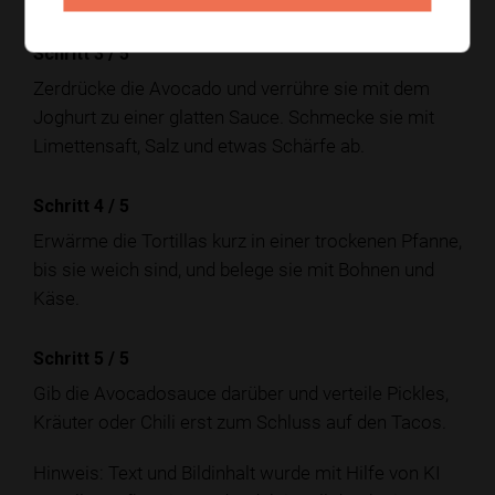
Schritt 3
/
5
Zerdrücke die Avocado und verrühre sie mit dem
Joghurt zu einer glatten Sauce. Schmecke sie mit
Limettensaft, Salz und etwas Schärfe ab.
Schritt 4
/
5
Erwärme die Tortillas kurz in einer trockenen Pfanne,
bis sie weich sind, und belege sie mit Bohnen und
Käse.
Schritt 5
/
5
Gib die Avocadosauce darüber und verteile Pickles,
Kräuter oder Chili erst zum Schluss auf den Tacos.
Hinweis: Text und Bildinhalt wurde mit Hilfe von KI