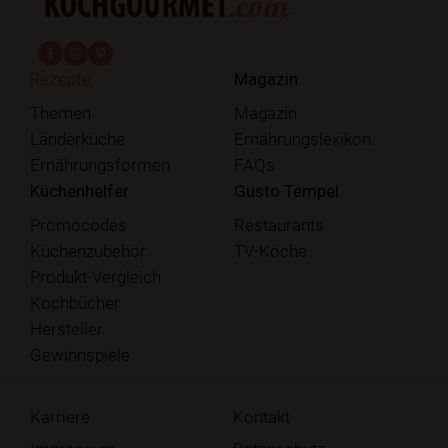
fab fa-facebook-f
fab fa-instagram
fab fa-pinterest
Rezepte
Magazin
Themen
Magazin
Länderküche
Ernährungslexikon
Ernährungsformen
FAQs
Küchenhelfer
Gusto Tempel
Promocodes
Restaurants
Küchenzubehör
TV-Köche
Produkt-Vergleich
Kochbücher
Hersteller
Gewinnspiele
Karriere
Kontakt