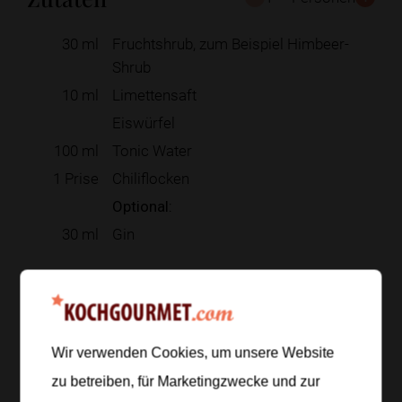
30
ml
Fruchtshrub, zum Beispiel Himbeer-
Shrub
10
ml
Limettensaft
Eiswürfel
100
ml
Tonic Water
1
Prise
Chiliflocken
Optional:
30
ml
Gin
Zur Einkaufsliste hinzufügen
Wir verwenden Cookies, um unsere Website
zu betreiben, für Marketingzwecke und zur
Zubereitung