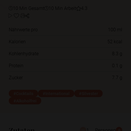
10 Min Gesamt
10 Min Arbeit
4.3
Nährwerte pro
100 ml
Kalorien
52 kcal
Kohlenhydrate
8.3 g
Protein
0.1 g
Zucker
7.7 g
#Cocktails
#International
#Silvester
#Alkoholfrei
Zutaten
1
Personen