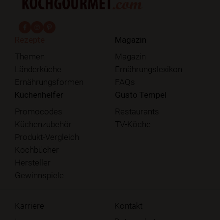
fab fa-facebook-f
fab fa-instagram
fab fa-pinterest
Rezepte
Magazin
Themen
Magazin
Länderküche
Ernährungslexikon
Ernährungsformen
FAQs
Küchenhelfer
Gusto Tempel
Promocodes
Restaurants
Küchenzubehör
TV-Köche
Produkt-Vergleich
Kochbücher
Hersteller
Gewinnspiele
Karriere
Kontakt