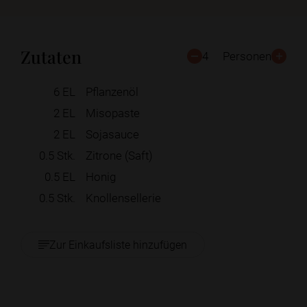
Zutaten
4
Personen
6
EL
Pflanzenöl
2
EL
Misopaste
2
EL
Sojasauce
0.5
Stk.
Zitrone (Saft)
0.5
EL
Honig
0.5
Stk.
Knollensellerie
Zur Einkaufsliste hinzufügen