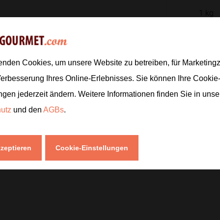
1
kg
el würzen und in eine Form legen.
enden Cookies, um unsere Website zu betreiben, für Marketin
1
Stk.
Brühe angießen.
Verbesserung Ihres Online-Erlebnisses. Sie können Ihre Cookie
500
ml
ngen jederzeit ändern. Weitere Informationen finden Sie in uns
800
g
hutz
und den
AGBs
.
Zur
kzeptieren
Cookie-Einstellungen
.