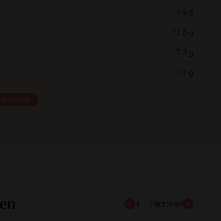
4.9 g
Neue Ordner
12.8 g
7.3 g
Schließen
Speichern
1.1 g
#Deutsch
ten
4
Personen