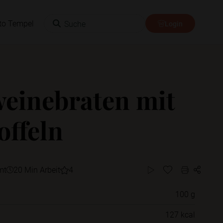
Suche
to Tempel
Login
einebraten mit
offeln
mt
20 Min Arbeit
4
100 g
Willst du das Rezept in einem Ordner
127 kcal
speichern?