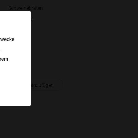
Schweinebraten
Salz, Pfeffer
Kümmel
gzwecke
Zwiebel
-
Brühe
erem
Kartoffeln
 Einkaufsliste hinzufügen