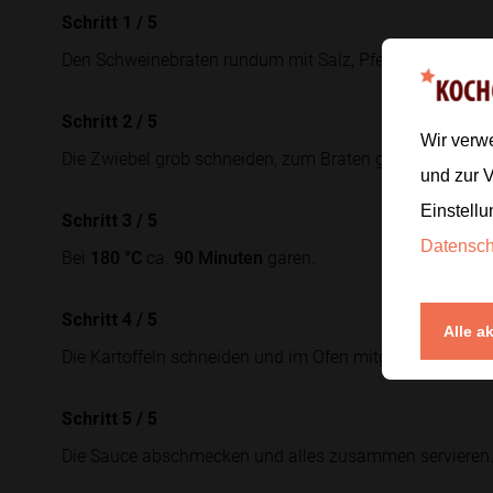
Schritt 1
/
5
Den Schweinebraten rundum mit Salz, Pfeffer und Kümm
Schritt 2
/
5
Wir verw
Die Zwiebel grob schneiden, zum Braten geben und die 
und zur 
Einstellu
Schritt 3
/
5
Datensc
Bei
180 °C
ca.
90 Minuten
garen.
Schritt 4
/
5
Alle a
Die Kartoffeln schneiden und im Ofen mitgaren.
Schritt 5
/
5
Die Sauce abschmecken und alles zusammen servieren