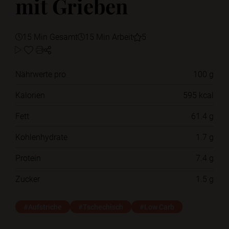
mit Grieben
15 Min Gesamt
15 Min Arbeit
5
Nährwerte pro
100 g
Kalorien
595 kcal
Fett
61.4 g
Kohlenhydrate
1.7 g
Protein
7.4 g
Zucker
1.5 g
#Aufstriche
#Tschechisch
#Low Carb