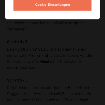
Schritt 3
/
5
Cookie-Einstellungen
Die fein gehackte Zwiebel, den Senf sowie die fein
und grob gehackten Grieben unter die
Schmalzmischung heben und alles sorgfältig
vermengen.
Schritt 4
/
5
Den Aufstrich mit Salz und frisch gemahlenem
schwarzem Pfeffer kräftig abschmecken. Vor dem
Servieren etwa
15 Minuten
im Kühlschrank
durchziehen lassen.
Schritt 5
/
5
Den Griebenaufstrich auf frischem Bauernbrot oder
Roggenbrot servieren und nach Belieben mit fein
geschnittenem Schnittlauch oder Zwiebelringen