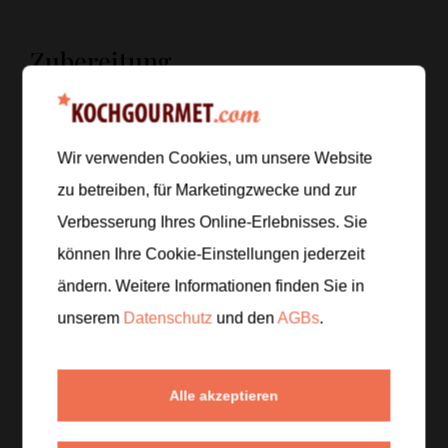
Zubereitung
Schritt 1
/
5
Die Hälfte der Grieben in einem
Wir verwenden Cookies, um unsere Website
Universalzerkleinerer oder mit einem scharfen
Messer fein hacken. Die übrigen Grieben grob
zu betreiben, für Marketingzwecke und zur
zerkleinern, damit der Aufstrich später eine
Verbesserung Ihres Online-Erlebnisses. Sie
angenehme Textur erhält.
können Ihre Cookie-Einstellungen jederzeit
ändern. Weitere Informationen finden Sie in
Schritt 2
/
5
unserem
Datenschutz
und den
AGBs
.
Das Schweineschmalz zusammen mit dem
Frischkäse in eine Schüssel geben und mit einem
Handrührgerät oder Löffel zu einer glatten,
Alle akzeptieren
streichfähigen Masse verrühren.