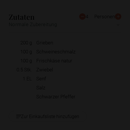
Zutaten
4
Personen
Normale Zubereitung
200
g
Grieben
100
g
Schweineschmalz
100
g
Frischkäse natur
0.5
Stk.
Zwiebel
1
EL
Senf
Salz
Schwarzer Pfeffer
Zur Einkaufsliste hinzufügen