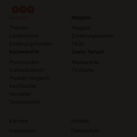
fab fa-facebook-f
fab fa-instagram
fab fa-pinterest
Rezepte
Magazin
Themen
Magazin
Länderküche
Ernährungslexikon
Ernährungsformen
FAQs
Küchenhelfer
Gusto Tempel
Promocodes
Restaurants
Küchenzubehör
TV-Köche
Produkt-Vergleich
Kochbücher
Hersteller
Gewinnspiele
Karriere
Kontakt
Impressum
Datenschutz