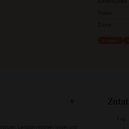
Kohlenhydrate
Protein
Zucker
#Suppen
Zuta
1
kg
aufsetzen. Langsam köcheln lassen und
1