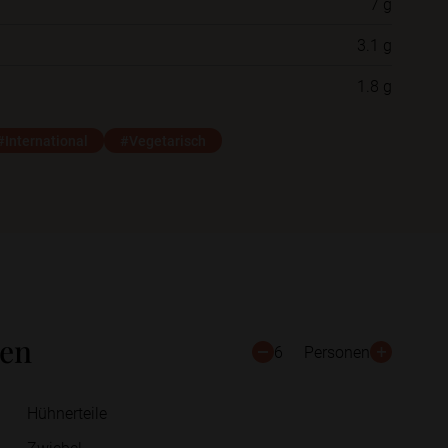
7 g
3.1 g
Schließen
Speichern
1.8 g
#International
#Vegetarisch
ten
6
Personen
Hühnerteile
Zwiebel