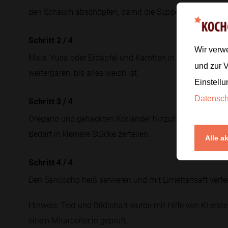
den Schaum abschöpfen, damit die Suppe klar bleibt.
Schritt 2
/
4
Wir verw
Mais, Yuca oder Erdäpfel und Karotten in Stücke schn
und zur 
weitergaren, bis alles weich ist.
Einstellu
Datensc
Schritt 3
/
4
Oregano und gehackten Koriander hinzufügen. Die Su
Bedarf in kleinere Stücke zerteilen.
Alle a
Schritt 4
/
4
Den Sancocho heiß servieren und mit Limettensaft verfe
Hinweis: Text und Bildinhalt wurde mit Hilfe von KI erstel
eine:n Mitarbeiter:in geprüft.