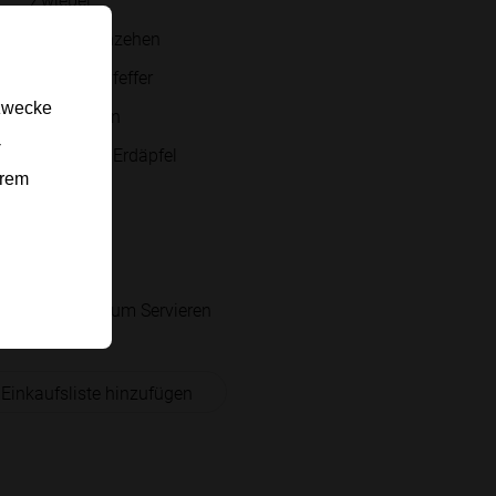
Knoblauchzehen
Salz und Pfeffer
gzwecke
Maiskolben
-
Yuca oder Erdäpfel
erem
Karotten
Oregano
Koriander
Limetten zum Servieren
 Einkaufsliste hinzufügen