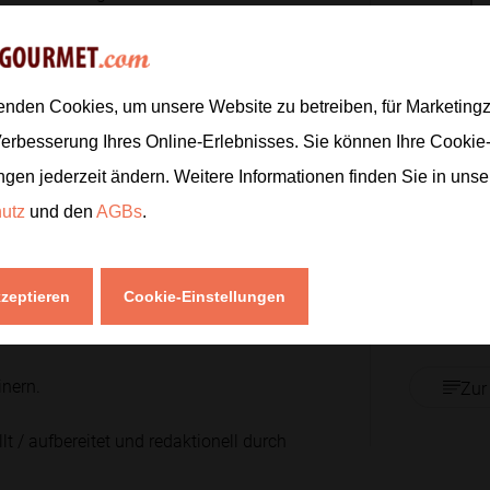
2
enden Cookies, um unsere Website zu betreiben, für Marketin
2
eiden. Zum Huhn geben und
Verbesserung Ihres Online-Erlebnisses. Sie können Ihre Cookie
500
g
ngen jederzeit ändern. Weitere Informationen finden Sie in uns
2
hutz
und den
AGBs
.
1
TL
ppe abschmecken und das Huhn bei
1
Bund
kzeptieren
Cookie-Einstellungen
inern.
Zur
lt / aufbereitet und redaktionell durch