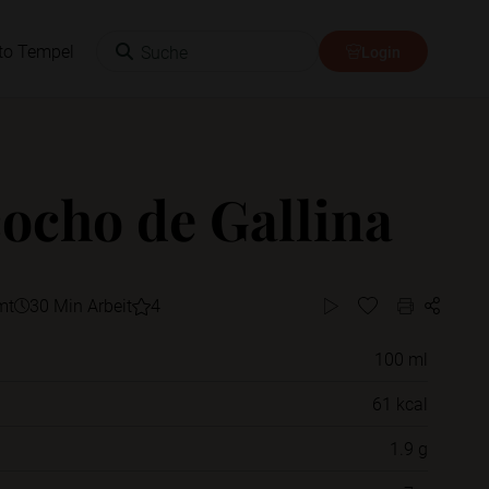
Suche
to Tempel
Login
ocho de Gallina
mt
30 Min Arbeit
4
100 ml
Willst du das Rezept in einem Ordner
61 kcal
speichern?
1.9 g
Neue Ordner