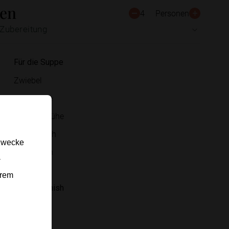
ten
4
Personen
Zubereitung
Für die Suppe
Zwiebel
Currypaste
Gemüsebrühe
Kokosmilch
gzwecke
rote Linsen
-
Limette
erem
Für das Finish
Koriander
Chili-Öl