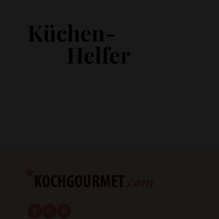
Küchen-
Helfer
fab fa-facebook-f
fab fa-instagram
fab fa-pinterest