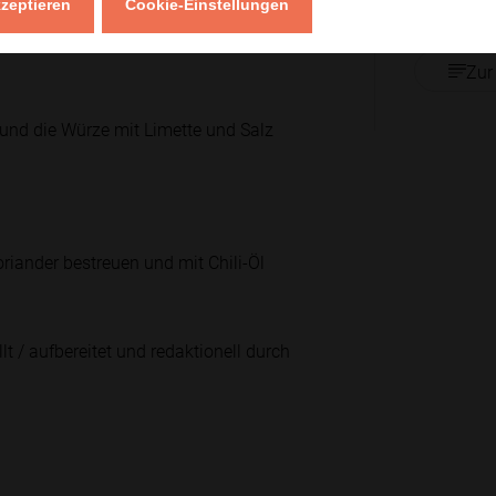
kzeptieren
Cookie-Einstellungen
mettensaft und Salz abschmecken.
Zur
und die Würze mit Limette und Salz
oriander bestreuen und mit Chili-Öl
lt / aufbereitet und redaktionell durch