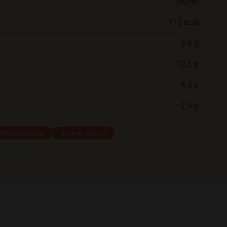
100 ml
Willst du das Rezept in einem Ordner
115 kcal
speichern?
5.8 g
Neue Ordner
12.5 g
4.5 g
Schließen
Speichern
2.4 g
#International
#Clean Eating