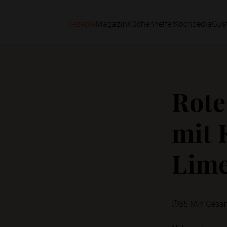
Rezepte
Magazin
Küchenhelfer
Kochpedia
Gus
Rote
mit 
Lime
35 Min Gesa