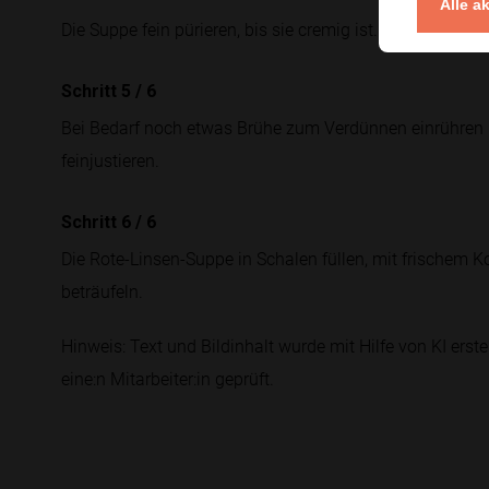
Alle a
Die Suppe fein pürieren, bis sie cremig ist. Mit dem Li
Schritt 5
/
6
Bei Bedarf noch etwas Brühe zum Verdünnen einrühren 
feinjustieren.
Schritt 6
/
6
Die Rote-Linsen-Suppe in Schalen füllen, mit frischem K
beträufeln.
Hinweis: Text und Bildinhalt wurde mit Hilfe von KI erstel
eine:n Mitarbeiter:in geprüft.