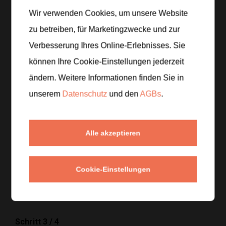
Zur Einkaufsliste hinzufügen
Wir verwenden Cookies, um unsere Website
zu betreiben, für Marketingzwecke und zur
Verbesserung Ihres Online-Erlebnisses. Sie
Zubereitung
können Ihre Cookie-Einstellungen jederzeit
ändern. Weitere Informationen finden Sie in
Schritt 1
/
4
unserem
Datenschutz
und den
AGBs
.
Die gekochte Rote Bete in mundgerechte Würfel
schneiden und mit den gehackten Walnüssen in eine
Schüssel geben.
Alle akzeptieren
Schritt 2
/
4
Griechischen Joghurt oder Sauerrahm mit
Cookie-Einstellungen
Knoblauch, Petersilie, Zitronensaft, Salz, Pfeffer,
Zucker und einigen Tropfen Olivenöl verrühren.
Schritt 3
/
4