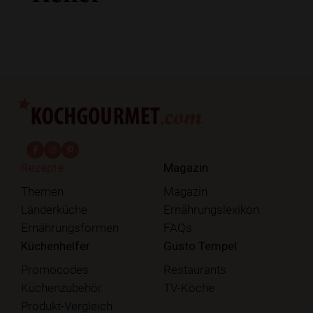
fab fa-facebook-f
fab fa-instagram
fab fa-pinterest
Rezepte
Magazin
Themen
Magazin
Länderküche
Ernährungslexikon
Ernährungsformen
FAQs
Küchenhelfer
Gusto Tempel
Promocodes
Restaurants
Küchenzubehör
TV-Köche
Produkt-Vergleich