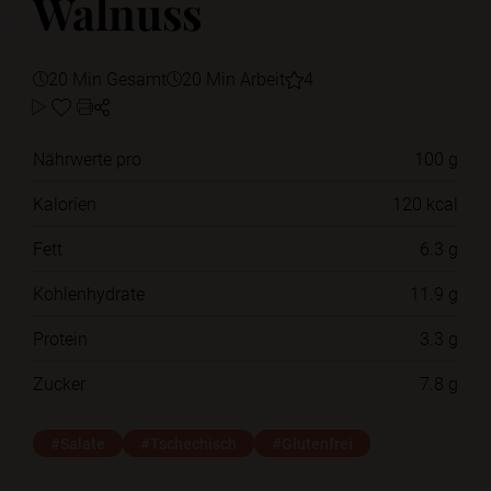
Walnuss
20 Min Gesamt
20 Min Arbeit
4
Nährwerte pro
100 g
Kalorien
120 kcal
Fett
6.3 g
Kohlenhydrate
11.9 g
Protein
3.3 g
Zucker
7.8 g
#Salate
#Tschechisch
#Glutenfrei