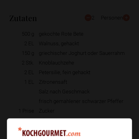
Zutaten
2
Personen
500
g
gekochte Rote Bete
2
EL
Walnuss, gehackt
150
g
griechischer Joghurt oder Sauerrahm
2
Stk.
Knoblauchzehe
2
EL
Petersilie, fein gehackt
1
EL
Zitronensaft
Salz nach Geschmack
frisch gemahlener schwarzer Pfeffer
1
Prise
Zucker
Olivenöl