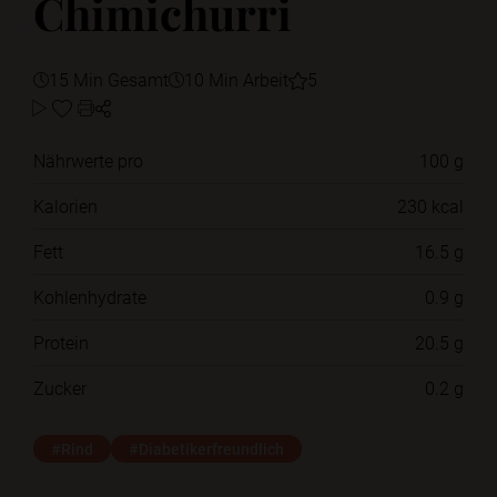
Chimichurri
15 Min Gesamt
10 Min Arbeit
5
Nährwerte pro
100 g
Kalorien
230 kcal
Fett
16.5 g
Kohlenhydrate
0.9 g
Protein
20.5 g
Zucker
0.2 g
#Rind
#Diabetikerfreundlich