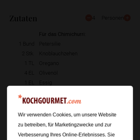
Zutaten
4
Personen
Für das Chimichurri:
1
Bund
Petersilie
2
Stk.
Knoblauchzehen
1
TL
Oregano
4
EL
Olivenöl
1
EL
Essig
Für die Steaks:
4
Stk.
Rindersteaks
Salz, Pfeffer
Wir verwenden Cookies, um unsere Website
zu betreiben, für Marketingzwecke und zur
Zur Einkaufsliste hinzufügen
Verbesserung Ihres Online-Erlebnisses. Sie