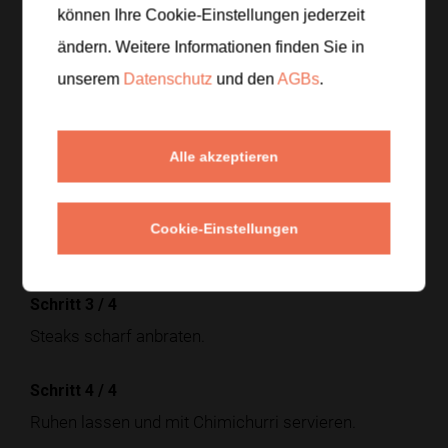
können Ihre Cookie-Einstellungen jederzeit
ändern. Weitere Informationen finden Sie in
Zubereitung
unserem
Datenschutz
und den
AGBs
.
Schritt 1
/
4
Alle akzeptieren
Petersilie und Knoblauch fein hacken.
Schritt 2
/
4
Cookie-Einstellungen
Mit Oregano, Olivenöl und Essig mischen.
Schritt 3
/
4
Steaks scharf anbraten.
Schritt 4
/
4
Ruhen lassen und mit Chimichurri servieren.