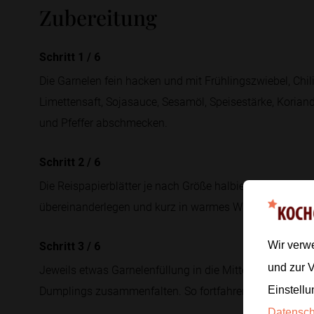
Zubereitung
Schritt 1
/
6
Die Garnelen fein hacken und mit Frühlingszwiebel, Chili
Limettensaft, Sojasauce, Sesamöl, Speisestärke, Koria
und Pfeffer abschmecken.
Schritt 2
/
6
Die Reispapierblätter je nach Größe halbieren oder vierte
übereinanderlegen und kurz in warmes Wasser tauchen,
Wir verw
Schritt 3
/
6
und zur 
Jeweils etwas Garnelenfüllung in die Mitte geben und da
Dumplings zusammenfalten. So fortfahren, bis die gesamt
Einstellu
Datensc