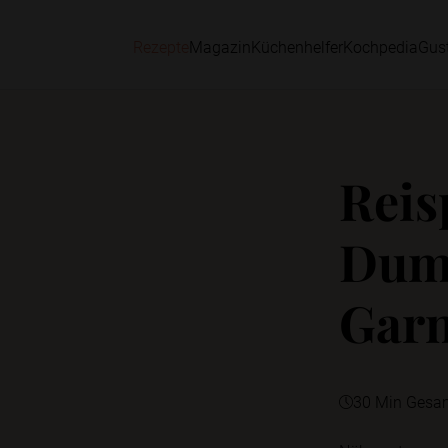
Rezepte
Magazin
Küchenhelfer
Kochpedia
Gus
Reis
Dump
Garn
30 Min Gesa