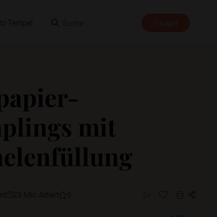
Suche
to Tempel
Login
papier-
lings mit
elenfüllung
mt
25 Min Arbeit
5