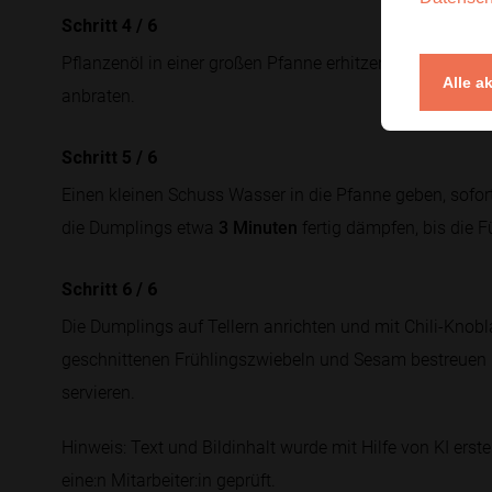
Schritt 4
/
6
Pflanzenöl in einer großen Pfanne erhitzen und die Dum
Alle a
anbraten.
Schritt 5
/
6
Einen kleinen Schuss Wasser in die Pfanne geben, sofor
die Dumplings etwa
3 Minuten
fertig dämpfen, bis die Fü
Schritt 6
/
6
Die Dumplings auf Tellern anrichten und mit Chili-Knobla
geschnittenen Frühlingszwiebeln und Sesam bestreue
servieren.
Hinweis: Text und Bildinhalt wurde mit Hilfe von KI erstel
eine:n Mitarbeiter:in geprüft.