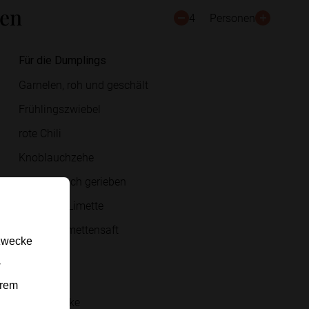
ten
4
Personen
Für die Dumplings
Garnelen, roh und geschält
Frühlingszwiebel
rote Chili
Knoblauchzehe
Ingwer, frisch gerieben
1 Stk. Bio-Limette
Spritzer Limettensaft
gzwecke
Sojasauce
-
Sesamöl
erem
Speisestärke