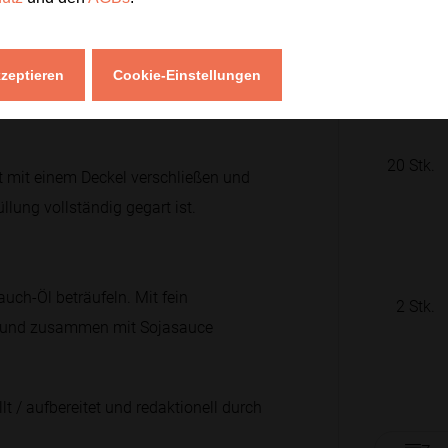
1
Hand
plings auf der Unterseite goldbraun
1
Hand
kzeptieren
Cookie-Einstellungen
20
Stk.
t mit einem Deckel verschließen und
llung vollständig gegart ist.
uch-Öl beträufeln. Mit fein
2
Stk.
n und zusammen mit Sojasauce
lt / aufbereitet und redaktionell durch