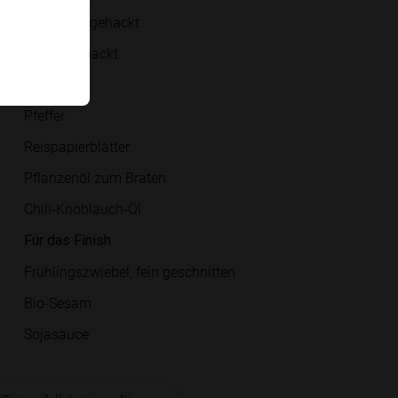
Koriander, gehackt
Minze, gehackt
Salz
Pfeffer
Reispapierblätter
Pflanzenöl zum Braten
Chili-Knoblauch-Öl
Für das Finish
Frühlingszwiebel, fein geschnitten
Bio-Sesam
Sojasauce