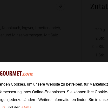
Zuta
, Knoblauch, Ingwer, Limettenabrieb,
200
g
nder und Minze vermengen. Mit Salz
2
Stk.
0.5
Stk.
1
Stk.
1
TL
ln. Jeweils zwei Stück leicht versetzt
 bis sie geschmeidig werden.
1
enden Cookies, um unsere Website zu betreiben, für Marketin
1
EL
Verbesserung Ihres Online-Erlebnisses. Sie können Ihre Cookie
s Reispapier zu kleinen, festen
1
TL
e Füllung verarbeitet ist.
ngen jederzeit ändern. Weitere Informationen finden Sie in uns
1
TL
hutz
und den
AGBs
.