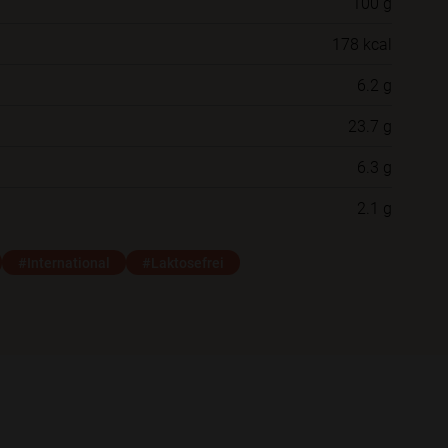
100 g
Willst du das Rezept in einem Ordner
178 kcal
speichern?
6.2 g
Neue Ordner
23.7 g
6.3 g
Schließen
Speichern
2.1 g
#International
#Laktosefrei