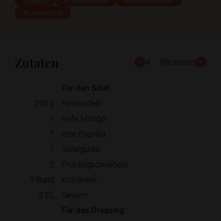
#Salate
#International
#Sommerküche
#Laktosefrei
Zutaten
4
Personen
Für den Salat:
250
g
Reisnudeln
1
reife Mango
1
rote Paprika
1
Salatgurke
2
Frühlingszwiebeln
1
Bund
Koriander
2
EL
Sesam
Für das Dressing: