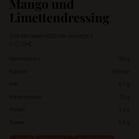
Mango und
Limettendressing
35 Min Gesamt
25 Min Arbeit
3.5
Nährwerte pro
100 g
Kalorien
168 kcal
Fett
6.7 g
Kohlenhydrate
25 g
Protein
3.4 g
Zucker
6.8 g