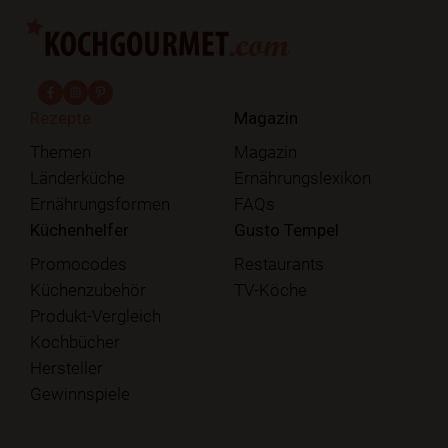
fab fa-facebook-f
fab fa-instagram
fab fa-pinterest
Rezepte
Magazin
Themen
Magazin
Länderküche
Ernährungslexikon
Ernährungsformen
FAQs
Küchenhelfer
Gusto Tempel
Promocodes
Restaurants
Küchenzubehör
TV-Köche
Produkt-Vergleich
Kochbücher
Hersteller
Gewinnspiele