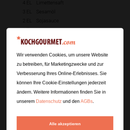
4
EL
Limettensaft
3
EL
Sesamöl
2
EL
Sojasauce
1
TL
Honig
Zur Einkaufsliste hinzufügen
Wir verwenden Cookies, um unsere Website
zu betreiben, für Marketingzwecke und zur
Verbesserung Ihres Online-Erlebnisses. Sie
Zubereitung
können Ihre Cookie-Einstellungen jederzeit
ändern. Weitere Informationen finden Sie in
Schritt 1
/
5
unserem
Datenschutz
und den
AGBs
.
Reisnudeln nach Packungsangabe in heißem
Wasser gar ziehen lassen. Danach abgießen, kalt
abschrecken und gut abtropfen lassen.
Alle akzeptieren