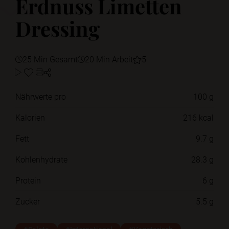
Erdnuss Limetten
Dressing
25 Min Gesamt
20 Min Arbeit
5
Nährwerte pro
100 g
Kalorien
216 kcal
Fett
9.7 g
Kohlenhydrate
28.3 g
Protein
6 g
Zucker
5.5 g