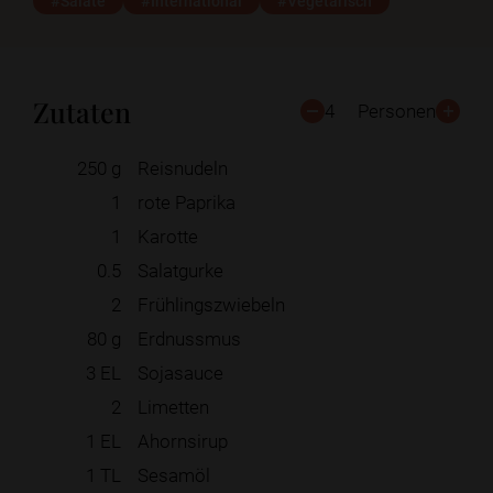
#Salate
#International
#Vegetarisch
Zutaten
4
Personen
250
g
Reisnudeln
1
rote Paprika
1
Karotte
0.5
Salatgurke
2
Frühlingszwiebeln
80
g
Erdnussmus
3
EL
Sojasauce
2
Limetten
1
EL
Ahornsirup
1
TL
Sesamöl