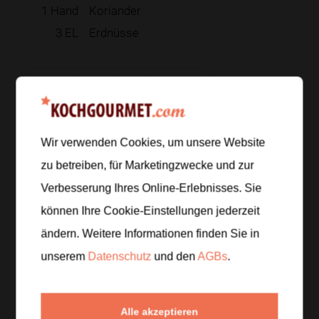
1
Hand
Koriander
3
EL
Erdnüsse
Zur Einkaufsliste hinzufügen
Wir verwenden Cookies, um unsere Website
Zubereitung
zu betreiben, für Marketingzwecke und zur
Verbesserung Ihres Online-Erlebnisses. Sie
Schritt 1
/
5
können Ihre Cookie-Einstellungen jederzeit
Reisnudeln nach Packungsangabe garen, kalt
abschrecken und gut abtropfen lassen. Danach mit
ändern. Weitere Informationen finden Sie in
einer Gabel auflockern, damit sie nicht
unserem
Datenschutz
und den
AGBs
.
zusammenkleben.
Schritt 2
/
5
Alle akzeptieren