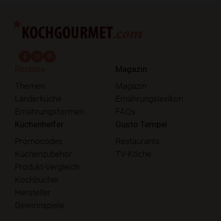
fab fa-facebook-f
fab fa-instagram
fab fa-pinterest
Rezepte
Magazin
Themen
Magazin
Länderküche
Ernährungslexikon
Ernährungsformen
FAQs
Küchenhelfer
Gusto Tempel
Promocodes
Restaurants
Küchenzubehör
TV-Köche
Produkt-Vergleich
Kochbücher
Hersteller
Gewinnspiele