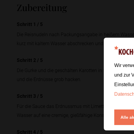
Zubereitung
Schritt 1
/
5
Die Reisnudeln nach Packungsangabe in heißem Wasser
kurz mit kaltem Wasser abschrecken und abtropfen las
Schritt 2
/
5
Wir verw
Die Gurke und die geschälten Karotten in feine Streifen 
und zur 
und die Erdnüsse grob hacken.
Einstellu
Datensc
Schritt 3
/
5
Für die Sauce das Erdnussmus mit Limettensaft und Soj
Wasser auf eine cremige, gießfähige Konsistenz bringen
Alle a
Schritt 4
/
5