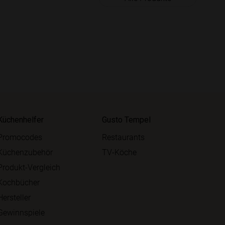
Küchenhelfer
Gusto Tempel
Promocodes
Restaurants
Küchenzubehör
TV-Köche
Produkt-Vergleich
Kochbücher
Hersteller
Gewinnspiele