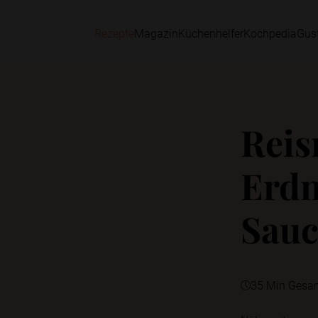
Rezepte
Magazin
Küchenhelfer
Kochpedia
Gus
Reis
Erdn
Sauc
35 Min Gesa