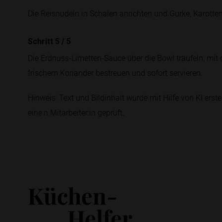
Die Reisnudeln in Schalen anrichten und Gurke, Karotte
Schritt 5
/
5
Die Erdnuss-Limetten-Sauce über die Bowl träufeln, mi
frischem Koriander bestreuen und sofort servieren.
Hinweis: Text und Bildinhalt wurde mit Hilfe von KI erstel
eine:n Mitarbeiter:in geprüft.
Küchen-
Helfer