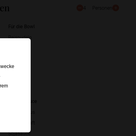
ten
4
Personen
Für die Bowl
Reisnudeln
Gurke
Karotten
gzwecke
Rotkraut
-
Erdnüsse
erem
Koriander
Für die Sauce
Erdnussmus
Limettensaft
Sojasauce