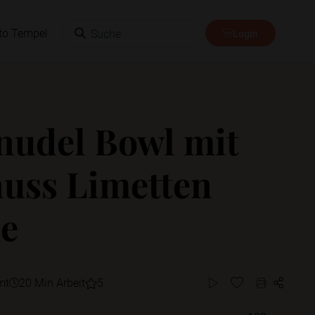
Suche
to Tempel
Login
nudel Bowl mit
uss Limetten
e
mt
20 Min Arbeit
5