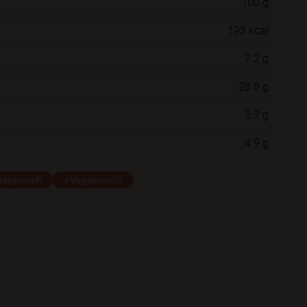
100 g
Willst du das Rezept in einem Ordner
193 kcal
speichern?
7.2 g
Neue Ordner
28.6 g
5.7 g
Schließen
Speichern
4.9 g
Japanisch
#Vegetarisch