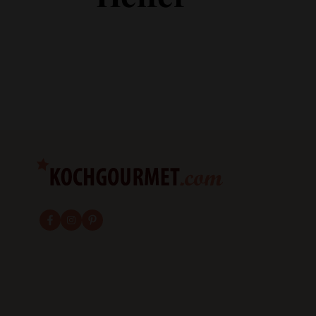
fab fa-facebook-f
fab fa-instagram
fab fa-pinterest