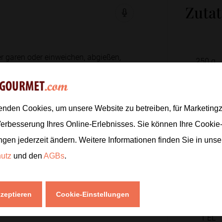
Zuta
 garen oder einweichen, abgießen,
250
g
sen.
1
2
enden Cookies, um unsere Website zu betreiben, für Marketin
150
g
schneiden, das Rotkraut fein hobeln
Verbesserung Ihres Online-Erlebnisses. Sie können Ihre Cookie
50
g
ngen jederzeit ändern. Weitere Informationen finden Sie in uns
hutz
und den
AGBs
.
asauce glatt rühren und mit etwas
4
EL
.
kzeptieren
Cookie-Einstellungen
2
EL
1
EL