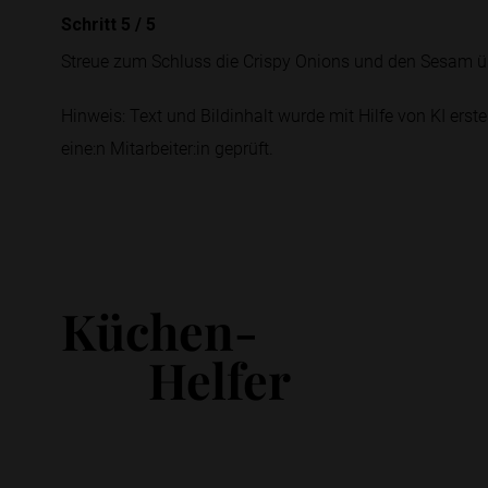
Schritt 5
/
5
Streue zum Schluss die Crispy Onions und den Sesam übe
Hinweis: Text und Bildinhalt wurde mit Hilfe von KI erstel
eine:n Mitarbeiter:in geprüft.
Küchen-
Helfer