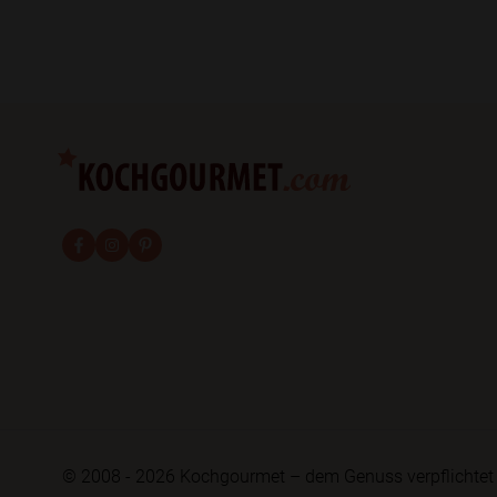
fab fa-facebook-f
fab fa-instagram
fab fa-pinterest
© 2008 - 2026 Kochgourmet – dem Genuss verpflichtet 