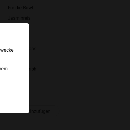
Für die Bowl
Jasminreis
Gurke
Eier
Crispy Onions
gzwecke
Sojasauce
-
erem
Für das Finish
Sesam
Chili-Öl
 Einkaufsliste hinzufügen