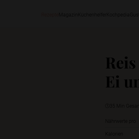
Rezepte
Magazin
Küchenhelfer
Kochpedia
Gus
Reis
Ei u
35 Min Gesa
Nährwerte pro
Kalorien