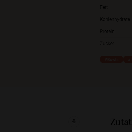
Fett
Kohlenhydrate
Protein
Zucker
#Bowls
#I
Zuta