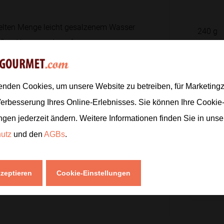
pelten Menge leicht gesalzenem Wasser
240
g
ießend kurz ausdampfen.
1
4
60
g
t ab, pelle und halbiere sie. Schneide
enden Cookies, um unsere Website zu betreiben, für Marketin
3
EL
Verbesserung Ihres Online-Erlebnisses. Sie können Ihre Cookie
ngen jederzeit ändern. Weitere Informationen finden Sie in uns
hutz
und den
AGBs
.
ing.
kzeptieren
Cookie-Einstellungen
Zur
die halbierten Eier locker darauf.