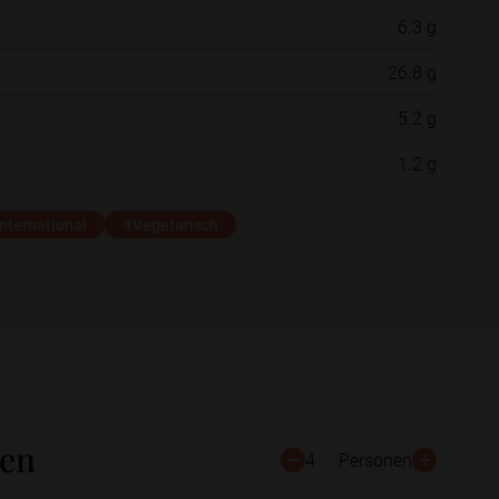
6.3 g
Neue Ordner
26.8 g
5.2 g
Schließen
Speichern
1.2 g
nternational
#Vegetarisch
ten
4
Personen