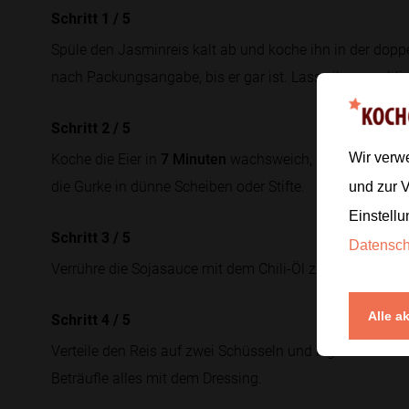
Schritt 1
/
5
Spüle den Jasminreis kalt ab und koche ihn in der dop
nach Packungsangabe, bis er gar ist. Lasse ihn anschl
Schritt 2
/
5
Koche die Eier in
7 Minuten
wachsweich, schrecke sie kal
Wir verw
die Gurke in dünne Scheiben oder Stifte.
und zur 
Einstellu
Schritt 3
/
5
Datensc
Verrühre die Sojasauce mit dem Chili-Öl zu einem Dress
Alle a
Schritt 4
/
5
Verteile den Reis auf zwei Schüsseln und lege Gurke und 
Beträufle alles mit dem Dressing.