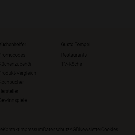
Küchenhelfer
Gusto Tempel
Promocodes
Restaurants
Küchenzubehör
TV-Köche
Produkt-Vergleich
Kochbücher
Hersteller
Gewinnspiele
re
Kontakt
Impressum
Datenschutz
AGB
Newsletter
Cookies