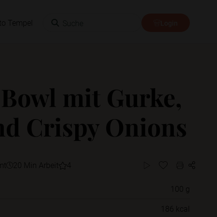
Suche
to Tempel
Login
 Bowl mit Gurke,
nd Crispy Onions
mt
20 Min Arbeit
4
100 g
Willst du das Rezept in einem Ordner
186 kcal
speichern?