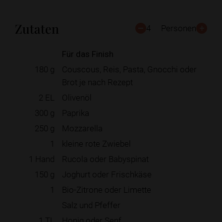
Zutaten
4
Personen
Für das Finish
180
g
Couscous, Reis, Pasta, Gnocchi oder
Brot je nach Rezept
2
EL
Olivenöl
300
g
Paprika
250
g
Mozzarella
1
kleine rote Zwiebel
1
Hand
Rucola oder Babyspinat
150
g
Joghurt oder Frischkäse
1
Bio-Zitrone oder Limette
Salz und Pfeffer
1
TL
Honig oder Senf