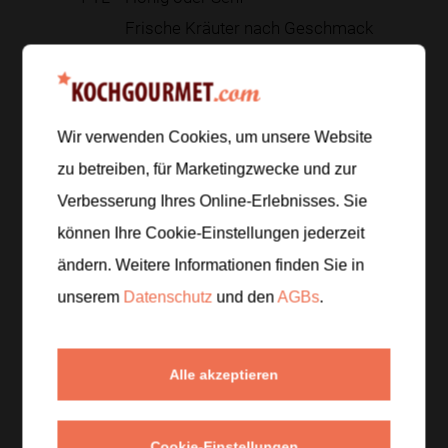
Frische Kräuter nach Geschmack
2
EL
geröstete Kerne oder Nüsse
Zur Einkaufsliste hinzufügen
Wir verwenden Cookies, um unsere Website
zu betreiben, für Marketingzwecke und zur
Verbesserung Ihres Online-Erlebnisses. Sie
Zubereitung
können Ihre Cookie-Einstellungen jederzeit
ändern. Weitere Informationen finden Sie in
Schritt 1
/
4
unserem
Datenschutz
und den
AGBs
.
Pasta in reichlich Salzwasser al dente kochen,
abgießen und kalt abschrecken. Anschließend mit
etwas Olivenöl mischen, damit die Nudeln nicht
Alle akzeptieren
zusammenkleben.
Schritt 2
/
4
Cookie-Einstellungen