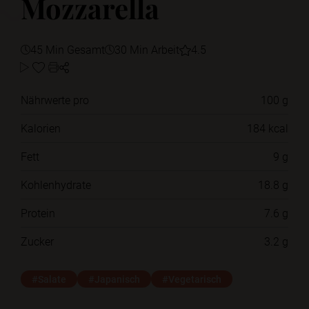
Mozzarella
45 Min Gesamt
30 Min Arbeit
4.5
Nährwerte pro
100 g
Kalorien
184 kcal
Fett
9 g
Kohlenhydrate
18.8 g
Protein
7.6 g
Zucker
3.2 g
#Salate
#Japanisch
#Vegetarisch