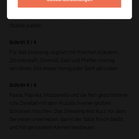
Paprika waschen, entkernen und in feine Streifen
schneiden. Mozzarella abtropfen lassen und in
Stücke zupfen.
Schritt 3
/
4
Für das Dressing Joghurt mit frischen Kräutern,
Zitronensaft, Olivenöl, Salz und Pfeffer cremig
verrühren. Mit etwas Honig oder Senf abrunden.
Schritt 4
/
4
Pasta, Paprika, Mozzarella und die fein geschnittene
rote Zwiebel mit dem Rucola in einer großen
Schüssel mischen. Das Dressing erst kurz vor dem
Servieren unterheben, damit der Salat frisch bleibt,
und mit gerösteten Kernen bestreuen.