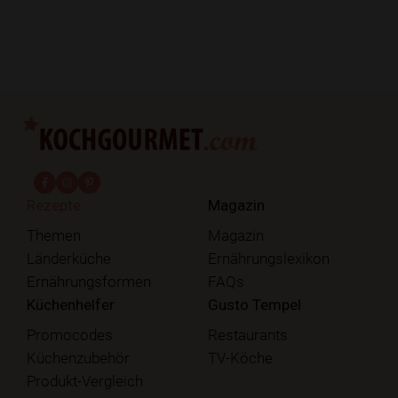
fab fa-facebook-f
fab fa-instagram
fab fa-pinterest
Rezepte
Magazin
Themen
Magazin
Länderküche
Ernährungslexikon
Ernährungsformen
FAQs
Küchenhelfer
Gusto Tempel
Promocodes
Restaurants
Küchenzubehör
TV-Köche
Produkt-Vergleich