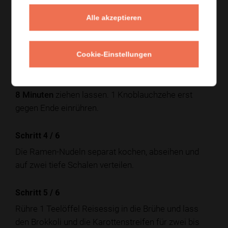
260 g Steak sehr heiß und kurz anbraten, dann einige
Alle akzeptieren
Minuten rasten lassen.
Schritt 3
/
6
Cookie-Einstellungen
Für die Brühe 720 ml Rinderbrühe, 2 EL Sojasauce, 1
TL Worcestersauce in einem Topf erhitzen und
5 bis
8 Minuten
ziehen lassen. 1 Knoblauchzehe erst
gegen Ende einrühren.
Schritt 4
/
6
Die Ramen-Nudeln separat kochen, abseihen und
auf zwei tiefe Schalen verteilen.
Schritt 5
/
6
Rühre 1 Teelöffel Reisessig in die Brühe und lass
den Brokkoli und die Karottenstreifen für zwei bis