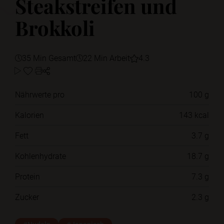
Steakstreifen und
Brokkoli
35 Min Gesamt
22 Min Arbeit
4.3
Nährwerte pro
100 g
Kalorien
143 kcal
Fett
3.7 g
Kohlenhydrate
18.7 g
Protein
7.3 g
Zucker
2.3 g