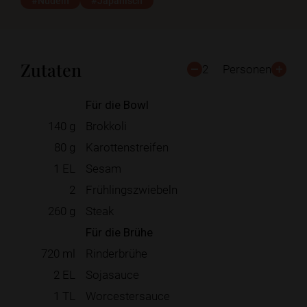
#Nudeln
#Japanisch
Zutaten
2
Personen
Für die Bowl
140
g
Brokkoli
80
g
Karottenstreifen
1
EL
Sesam
2
Frühlingszwiebeln
260
g
Steak
Für die Brühe
720
ml
Rinderbrühe
2
EL
Sojasauce
1
TL
Worcestersauce