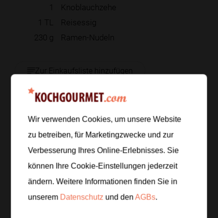
1
Knoblauchzehe
1
TL
Reisessig
230
g
Ramen-Nudeln
Zur Einkaufsliste hinzufügen
Zubereitung
Wir verwenden Cookies, um unsere Website
zu betreiben, für Marketingzwecke und zur
Schritt 1
/
6
Verbesserung Ihres Online-Erlebnisses. Sie
Teile 140 Gramm Brokkoli in Röschen, schneide 2
können Ihre Cookie-Einstellungen jederzeit
Frühlingszwiebeln in Ringe und halte 80 Gramm
ändern. Weitere Informationen finden Sie in
Karottenstreifen und 1 Esslöffel Sesam griffbereit.
unserem
Datenschutz
und den
AGBs
.
Schritt 2
/
6