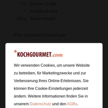
1
TL
brauner Zucker
1
Knoblauchzehe
220
g
Ramen-Nudeln
Zur Einkaufsliste hinzufügen
Zubereitung
Wir verwenden Cookies, um unsere Website
Schritt 1
/
6
zu betreiben, für Marketingzwecke und zur
Halbiere 90 Gramm Pak Choi, schneide die
Verbesserung Ihres Online-Erlebnisses. Sie
Frühlingszwiebeln in Ringe, koche 2 Eier
können Ihre Cookie-Einstellungen jederzeit
wachsweich und halte 70 Gramm Bambussprossen
ändern. Weitere Informationen finden Sie in
griffbereit.
unserem
Datenschutz
und den
AGBs
.