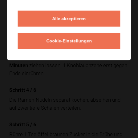
Schritt 2
/
6
300 g Schweinebauch in Scheiben in einer Pfanne
Alle akzeptieren
langsam knusprig oder kräftig anbraten.
Schritt 3
/
6
Cookie-Einstellungen
Für die Brühe 850 ml Hühnerbrühe, 3 EL Sojasauce,
1 EL Mirin in einem Topf erhitzen und
5 bis 8
Minuten
ziehen lassen. 1 Knoblauchzehe erst gegen
Ende einrühren.
Schritt 4
/
6
Die Ramen-Nudeln separat kochen, abseihen und
auf zwei tiefe Schalen verteilen.
Schritt 5
/
6
Rühre 1 Teelöffel braunen Zucker in die Brühe und