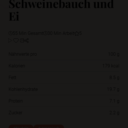
Schweinebauch und
Ei
55 Min Gesamt
30 Min Arbeit
5
Nährwerte pro
100 g
Kalorien
179 kcal
Fett
8.5 g
Kohlenhydrate
19.7 g
Protein
7.1 g
Zucker
2.2 g