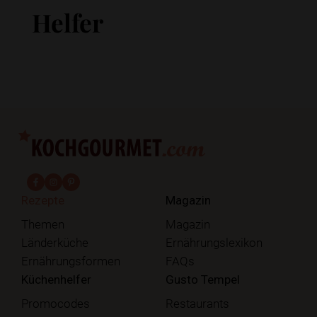
Helfer
fab fa-facebook-f
fab fa-instagram
fab fa-pinterest
Rezepte
Magazin
Themen
Magazin
Länderküche
Ernährungslexikon
Ernährungsformen
FAQs
Küchenhelfer
Gusto Tempel
Promocodes
Restaurants