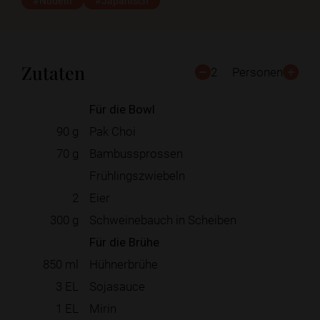
#Nudeln
#Japanisch
Zutaten
2
Personen
Für die Bowl
90
g
Pak Choi
70
g
Bambussprossen
Frühlingszwiebeln
2
Eier
300
g
Schweinebauch in Scheiben
Für die Brühe
850
ml
Hühnerbrühe
3
EL
Sojasauce
1
EL
Mirin