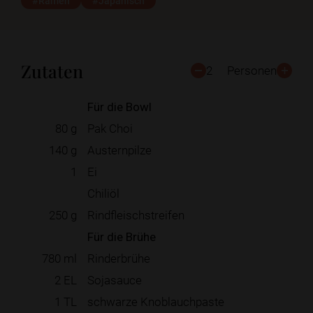
#Ramen
#Japanisch
Zutaten
2
Personen
Für die Bowl
80
g
Pak Choi
140
g
Austernpilze
1
Ei
Chiliöl
250
g
Rindfleischstreifen
Für die Brühe
780
ml
Rinderbrühe
2
EL
Sojasauce
1
TL
schwarze Knoblauchpaste