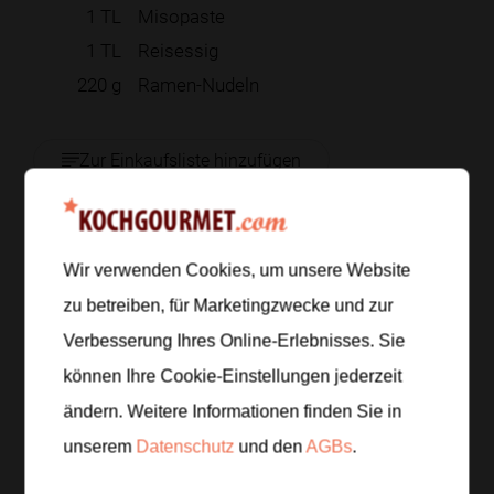
1
TL
Misopaste
1
TL
Reisessig
220
g
Ramen-Nudeln
Zur Einkaufsliste hinzufügen
Zubereitung
Wir verwenden Cookies, um unsere Website
zu betreiben, für Marketingzwecke und zur
Schritt 1
/
6
Verbesserung Ihres Online-Erlebnisses. Sie
Den Pak Choi waschen und vierteln, die Austernpilze
können Ihre Cookie-Einstellungen jederzeit
in Stücke zupfen und das Chiliöl zum Anrichten
ändern. Weitere Informationen finden Sie in
bereitstellen.
unserem
Datenschutz
und den
AGBs
.
Schritt 2
/
6