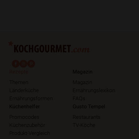
fab fa-facebook-f
fab fa-instagram
fab fa-pinterest
Rezepte
Magazin
Themen
Magazin
Länderküche
Ernährungslexikon
Ernährungsformen
FAQs
Küchenhelfer
Gusto Tempel
Promocodes
Restaurants
Küchenzubehör
TV-Köche
Produkt-Vergleich