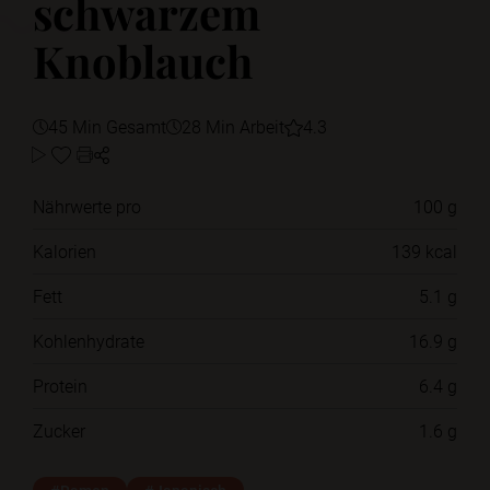
schwarzem
Knoblauch
45 Min Gesamt
28 Min Arbeit
4.3
Nährwerte pro
100 g
Kalorien
139 kcal
Fett
5.1 g
Kohlenhydrate
16.9 g
Protein
6.4 g
Zucker
1.6 g