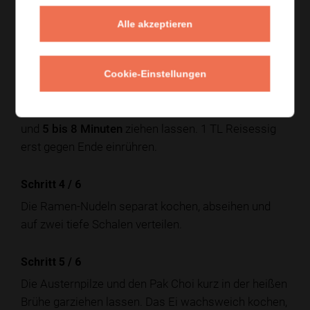
250 g Rindfleischstreifen sehr heiß und kurz
Alle akzeptieren
anbraten, dann einige Minuten ruhen lassen.
Schritt 3
/
6
Cookie-Einstellungen
Für die Brühe 780 ml Rinderbrühe, 2 EL Sojasauce, 1
TL schwarze Knoblauchpaste in einem Topf erhitzen
und
5 bis 8 Minuten
ziehen lassen. 1 TL Reisessig
erst gegen Ende einrühren.
Schritt 4
/
6
Die Ramen-Nudeln separat kochen, abseihen und
auf zwei tiefe Schalen verteilen.
Schritt 5
/
6
Die Austernpilze und den Pak Choi kurz in der heißen
Brühe garziehen lassen. Das Ei wachsweich kochen,