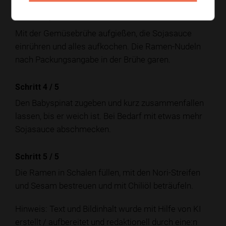
Schritt 3
/
5
Mit der Gemüsebrühe aufgießen, die Sojasauce
einrühren und alles aufkochen. Die Ramen-Nudeln
nach Packungsangabe in der Brühe garen.
Schritt 4
/
5
Den Babyspinat zugeben und kurz zusammenfallen
lassen, bis er weich ist. Bei Bedarf mit etwas mehr
Sojasauce abschmecken.
Schritt 5
/
5
Die Ramen in Schalen füllen, mit den Nori-Streifen
und Sesam bestreuen und mit Chiliöl beträufeln.
Hinweis: Text und Bildinhalt wurde mit Hilfe von KI
erstellt / aufbereitet und redaktionell durch eine:n