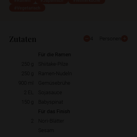
#Ramen
#Japanisch
#Winterküche
#Vegetarisch
Zutaten
4
Personen
Für die Ramen
250
g
Shiitake-Pilze
250
g
Ramen-Nudeln
900
ml
Gemüsebrühe
2
EL
Sojasauce
150
g
Babyspinat
Für das Finish
2
Nori-Blätter
Sesam