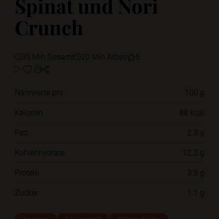
Spinat und Nori
Crunch
35 Min Gesamt
20 Min Arbeit
5
Nährwerte pro
100 g
Kalorien
88 kcal
Fett
2.9 g
Kohlenhydrate
12.2 g
Protein
3.9 g
Zucker
1.1 g