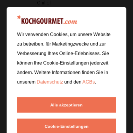
Chiliöl
Zur Einkaufsliste hinzufügen
Wir verwenden Cookies, um unsere Website
zu betreiben, für Marketingzwecke und zur
Zubereitung
Verbesserung Ihres Online-Erlebnisses. Sie
können Ihre Cookie-Einstellungen jederzeit
Schritt 1
/
5
ändern. Weitere Informationen finden Sie in
Die Shiitake-Pilze putzen und in Scheiben schneiden,
unserem
Datenschutz
und den
AGBs
.
den Babyspinat waschen. Die Nori-Blätter in Streifen
schneiden.
Alle akzeptieren
Schritt 2
/
5
Die Shiitake-Pilze in einem Topf anrösten, bis sie
goldbraun sind und duften.
Cookie-Einstellungen