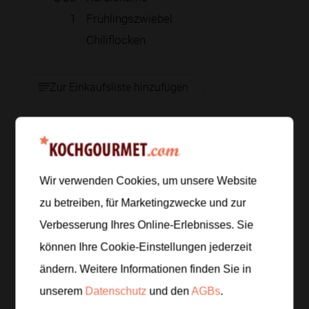
1
Frühlingszwiebel
Chiliflocken
Zur Einkaufsliste hinzufügen
Zubereitung
Wir verwenden Cookies, um unsere Website
Schritt 1
/
6
zu betreiben, für Marketingzwecke und zur
Schneide 120 Gramm Champignons in Scheiben und
Verbesserung Ihres Online-Erlebnisses. Sie
1 Frühlingszwiebel in Ringe, wasche 70 Gramm
können Ihre Cookie-Einstellungen jederzeit
Spinat und halte 2 Esslöffel Kürbiskerne und
Chiliflocken griffbereit.
ändern. Weitere Informationen finden Sie in
unserem
Datenschutz
und den
AGBs
.
Schritt 2
/
6