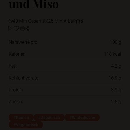
und Miso
40 Min Gesamt
25 Min Arbeit
5
Nährwerte pro
100 g
Kalorien
118 kcal
Fett
4.2 g
Kohlenhydrate
16.9 g
Protein
3.9 g
Zucker
2.8 g
#Ramen
#Japanisch
#Winterküche
#Vegetarisch