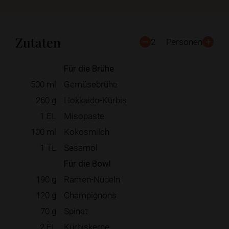
Zutaten
2
Personen
Für die Brühe
500
ml
Gemüsebrühe
260
g
Hokkaido-Kürbis
1
EL
Misopaste
100
ml
Kokosmilch
1
TL
Sesamöl
Für die Bowl
190
g
Ramen-Nudeln
120
g
Champignons
70
g
Spinat
2
EL
Kürbiskerne