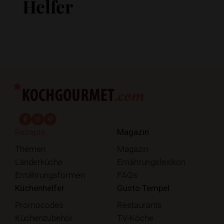
Helfer
fab fa-facebook-f
fab fa-instagram
fab fa-pinterest
Rezepte
Magazin
Themen
Magazin
Länderküche
Ernährungslexikon
Ernährungsformen
FAQs
Küchenhelfer
Gusto Tempel
Promocodes
Restaurants
Küchenzubehör
TV-Köche