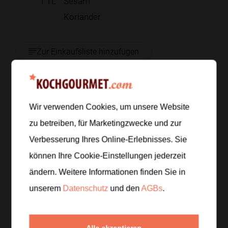
1
TL
Sesam
Koriander
Zur Einkaufsliste hinzufügen
Zubereitung
Wir verwenden Cookies, um unsere Website
zu betreiben, für Marketingzwecke und zur
Schritt 1
/
6
Verbesserung Ihres Online-Erlebnisses. Sie
Den Lauch in feine Ringe schneiden, den Pak Choi
können Ihre Cookie-Einstellungen jederzeit
waschen und vierteln, den Koriander zupfen und den
Sesam bereitstellen.
ändern. Weitere Informationen finden Sie in
unserem
Datenschutz
und den
AGBs
.
Schritt 2
/
6
260 g Kabeljaufilet behutsam garen oder kurz
Alle akzeptieren