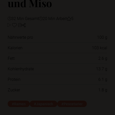
und Miso
32 Min Gesamt
20 Min Arbeit
5
Nährwerte pro
100 g
Kalorien
103 kcal
Fett
2.6 g
Kohlenhydrate
13.7 g
Protein
6.1 g
Zucker
1.8 g
#Ramen
#Japanisch
#Pescetarier