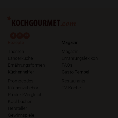
fab fa-facebook-f
fab fa-instagram
fab fa-pinterest
Rezepte
Magazin
Themen
Magazin
Länderküche
Ernährungslexikon
Ernährungsformen
FAQs
Küchenhelfer
Gusto Tempel
Promocodes
Restaurants
Küchenzubehör
TV-Köche
Produkt-Vergleich
Kochbücher
Hersteller
Gewinnspiele