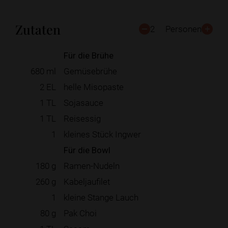
Zutaten
2
Personen
Für die Brühe
680
ml
Gemüsebrühe
2
EL
helle Misopaste
1
TL
Sojasauce
1
TL
Reisessig
1
kleines Stück Ingwer
Für die Bowl
180
g
Ramen-Nudeln
260
g
Kabeljaufilet
1
kleine Stange Lauch
80
g
Pak Choi