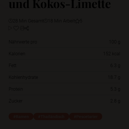
und Kokos-Limette
28 Min Gesamt
18 Min Arbeit
5
Nährwerte pro
100 g
Kalorien
152 kcal
Fett
6.3 g
Kohlenhydrate
18.7 g
Protein
5.3 g
Zucker
2.8 g
#Ramen
#Thailändisch
#Pescetarier