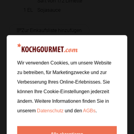
Saft von 1/2 Limette
1
EL
Sojasauce
Zur Einkaufsliste hinzufügen
Zubereitung
Wir verwenden Cookies, um unsere Website
zu betreiben, für Marketingzwecke und zur
Schritt 1
/
6
Verbesserung Ihres Online-Erlebnisses. Sie
Die Zucchini in Scheiben schneiden, den Mais
können Ihre Cookie-Einstellungen jederzeit
abtropfen lassen, die Chili in feine Ringe schneiden
und den Koriander zupfen.
ändern. Weitere Informationen finden Sie in
unserem
Datenschutz
und den
AGBs
.
Schritt 2
/
6
240 g Garnelen nur kurz anbraten, bis sie zart und
Alle akzeptieren