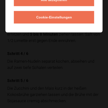
glasig gegart sind.
Schritt 3
/
6
Cookie-Einstellungen
Für die Brühe 520 ml Gemüsebrühe, 240 ml
Kokosmilch, 1 TL rote Currypaste in einem Topf
erhitzen und
5 bis 8 Minuten
ziehen lassen. Saft von
1/2 Limette erst gegen Ende einrühren.
Schritt 4
/
6
Die Ramen-Nudeln separat kochen, abseihen und
auf zwei tiefe Schalen verteilen.
Schritt 5
/
6
Die Zucchini und den Mais kurz in der heißen
Kokosbrühe garziehen lassen und die Brühe mit der
Sojasauce cremig abschmecken.