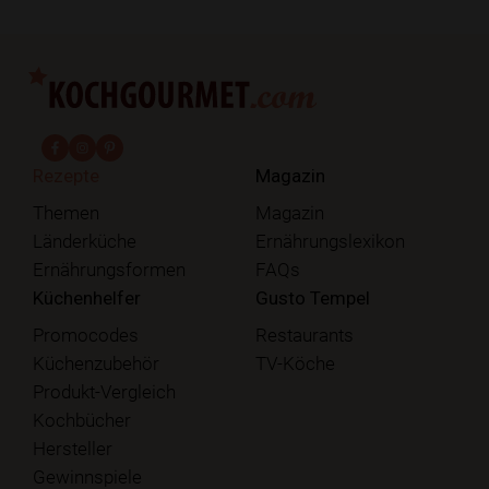
fab fa-facebook-f
fab fa-instagram
fab fa-pinterest
Rezepte
Magazin
Themen
Magazin
Länderküche
Ernährungslexikon
Ernährungsformen
FAQs
Küchenhelfer
Gusto Tempel
Promocodes
Restaurants
Küchenzubehör
TV-Köche
Produkt-Vergleich
Kochbücher
Hersteller
Gewinnspiele