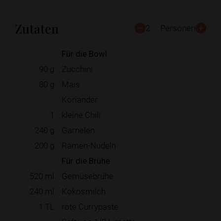
Zutaten
2
Personen
Für die Bowl
90
g
Zucchini
80
g
Mais
Koriander
1
kleine Chili
240
g
Garnelen
200
g
Ramen-Nudeln
Für die Brühe
520
ml
Gemüsebrühe
240
ml
Kokosmilch
1
TL
rote Currypaste