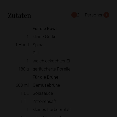
Zutaten
2
Personen
Für die Bowl
1
kleine Gurke
1
Hand
Spinat
Dill
1
weich gekochtes Ei
180
g
geräucherte Forelle
Für die Brühe
600
ml
Gemüsebrühe
1
EL
Sojasauce
1
TL
Zitronensaft
1
kleines Lorbeerblatt