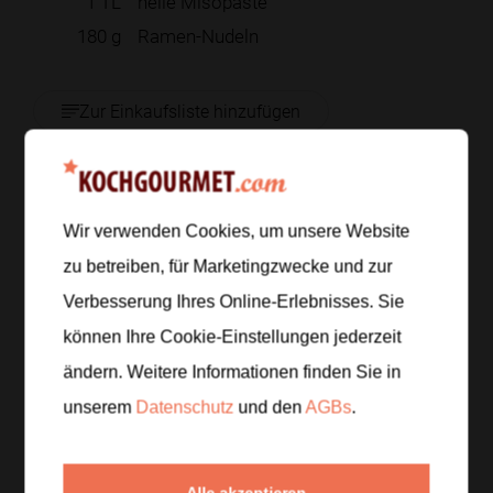
1
TL
helle Misopaste
180
g
Ramen-Nudeln
Zur Einkaufsliste hinzufügen
Zubereitung
Wir verwenden Cookies, um unsere Website
zu betreiben, für Marketingzwecke und zur
Schritt 1
/
6
Verbesserung Ihres Online-Erlebnisses. Sie
Schneide 1 kleine Gurke in dünne Scheiben, wasche
können Ihre Cookie-Einstellungen jederzeit
1 Handvoll Spinat und zupfe Dill. Das weich gekochte
Ei halbieren.
ändern. Weitere Informationen finden Sie in
unserem
Datenschutz
und den
AGBs
.
Schritt 2
/
6
Zupfe 180 Gramm geräucherte Forelle in
Alle akzeptieren