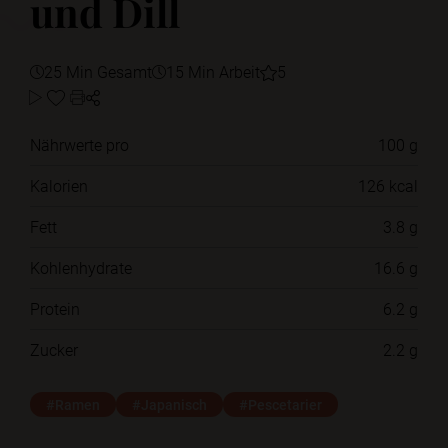
und Dill
25 Min Gesamt
15 Min Arbeit
5
Nährwerte pro
100 g
Kalorien
126 kcal
Fett
3.8 g
Kohlenhydrate
16.6 g
Protein
6.2 g
Zucker
2.2 g
#Ramen
#Japanisch
#Pescetarier