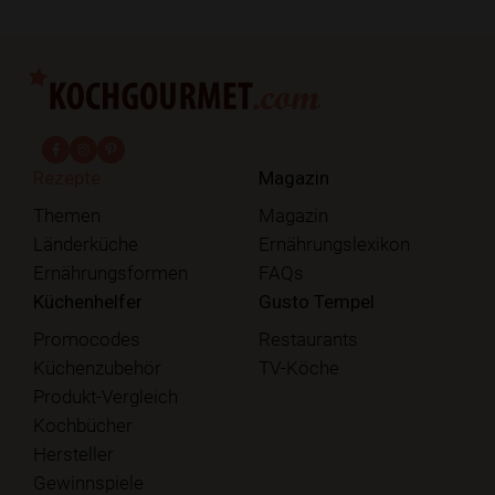
fab fa-facebook-f
fab fa-instagram
fab fa-pinterest
Rezepte
Magazin
Themen
Magazin
Länderküche
Ernährungslexikon
Ernährungsformen
FAQs
Küchenhelfer
Gusto Tempel
Promocodes
Restaurants
Küchenzubehör
TV-Köche
Produkt-Vergleich
Kochbücher
Hersteller
Gewinnspiele