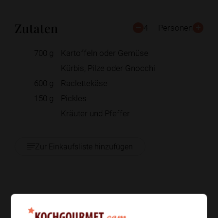
Zutaten
4
Personen
700
g
Kartoffeln oder Gemüse
Kürbis, Pilze oder Gnocchi
600
g
Raclettekäse
150
g
Pickles
Kräuter und Pfeffer
Zur Einkaufsliste hinzufügen
Zubereitung