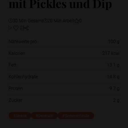
mit Pickles und Dip
30 Min Gesamt
20 Min Arbeit
0
Nährwerte pro
100 g
Kalorien
217 kcal
Fett
13.1 g
Kohlenhydrate
14.8 g
Protein
9.7 g
Zucker
2 g
#Snack
#Deutsch
#Sommerfeste