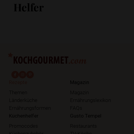
Helfer
fab fa-facebook-f
fab fa-instagram
fab fa-pinterest
Rezepte
Magazin
Themen
Magazin
Länderküche
Ernährungslexikon
Ernährungsformen
FAQs
Küchenhelfer
Gusto Tempel
Promocodes
Restaurants
Küchenzubehör
TV-Köche