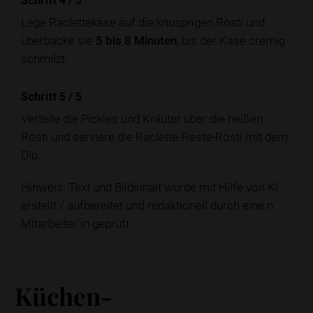
Schritt 4
/
5
Lege Raclettekäse auf die knusprigen Rösti und
überbacke sie
5 bis 8 Minuten
, bis der Käse cremig
schmilzt.
Schritt 5
/
5
Verteile die Pickles und Kräuter über die heißen
Rösti und serviere die Raclette-Reste-Rösti mit dem
Dip.
Hinweis: Text und Bildinhalt wurde mit Hilfe von KI
erstellt / aufbereitet und redaktionell durch eine:n
Mitarbeiter:in geprüft.
Küchen-