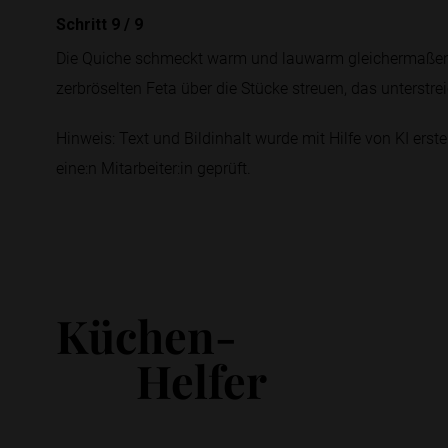
Schritt 9
/
9
Die Quiche schmeckt warm und lauwarm gleichermaßen 
zerbröselten Feta über die Stücke streuen, das unterstre
Hinweis: Text und Bildinhalt wurde mit Hilfe von KI erstel
eine:n Mitarbeiter:in geprüft.
Küchen-
Helfer