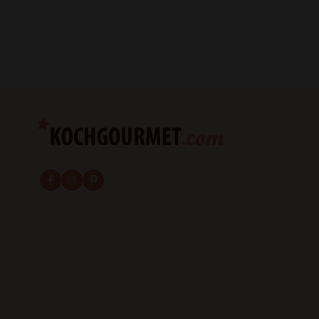
fab fa-facebook-f
fab fa-instagram
fab fa-pinterest