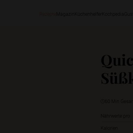
Rezepte
Magazin
Küchenhelfer
Kochpedia
Gus
Quic
Süßk
60 Min Gesa
Nährwerte pro
Kalorien