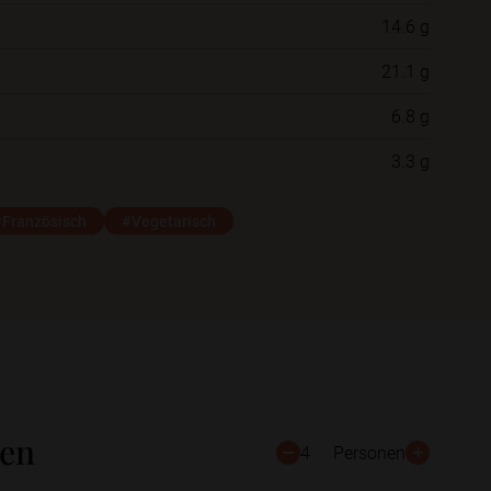
14.6 g
Neue Ordner
21.1 g
6.8 g
Schließen
Speichern
3.3 g
#Französisch
#Vegetarisch
ten
4
Personen