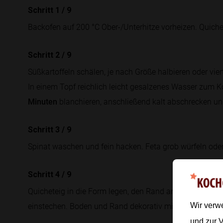
Schritt 1
/
9
Backofen auf 200 °C Ober-/Unterhitze vorheizen. Quiche
Schritt 2
/
9
Süßkartoffeln schälen, je nach Größe halbieren oder vie
In einem Topf reichlich leicht gesalzenes Wasser zum K
Minuten
blanchieren, anschließend kalt abschrecken un
Schritt 3
/
9
Spinat waschen und fein hacken. Feta grob würfeln ode
Schritt 4
/
9
Quicheteig in die Form legen, den Rand andrücken und
einstechen. Boden und Rand dekorativ mit einigen Süßk
Wir verw
und zur 