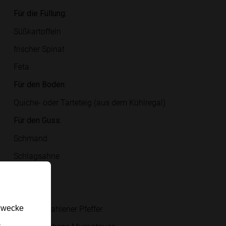
Für die Füllung:
Süßkartoffeln
frischer Spinat
Feta
Für den Boden:
Quiche- oder Tarteteig (aus dem Kühlregal)
Für den Guss:
Schmand
Schlagsahne
Eier
Salz
frisch gemahlener Pfeffer
gzwecke
-