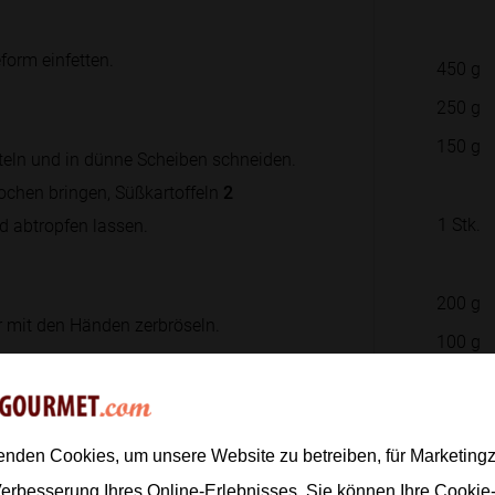
form einfetten.
450
g
250
g
150
g
rteln und in dünne Scheiben schneiden.
ochen bringen, Süßkartoffeln
2
1
Stk.
d abtropfen lassen.
200
g
r mit den Händen zerbröseln.
100
g
4
Stk.
1
TL
 den Boden mehrmals mit einer Gabel
artoffelscheiben belegen.
0.5
TL
enden Cookies, um unsere Website zu betreiben, für Marketin
Verbesserung Ihres Online-Erlebnisses. Sie können Ihre Cookie