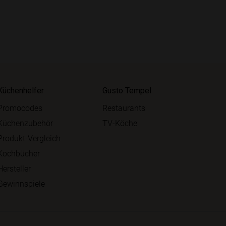
Küchenhelfer
Gusto Tempel
Promocodes
Restaurants
Küchenzubehör
TV-Köche
Produkt-Vergleich
Kochbücher
Hersteller
Gewinnspiele