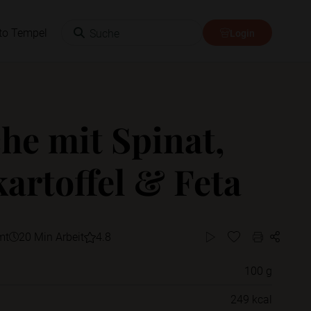
Suche
to Tempel
Login
he mit Spinat,
artoffel & Feta
mt
20 Min Arbeit
4.8
100 g
Willst du das Rezept in einem Ordner
249 kcal
speichern?