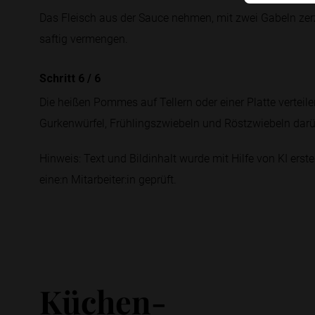
Das Fleisch aus der Sauce nehmen, mit zwei Gabeln z
saftig vermengen.
Schritt 6
/
6
Die heißen Pommes auf Tellern oder einer Platte verteil
Gurkenwürfel, Frühlingszwiebeln und Röstzwiebeln darü
Hinweis: Text und Bildinhalt wurde mit Hilfe von KI erstel
eine:n Mitarbeiter:in geprüft.
Küchen-