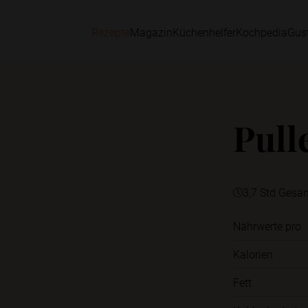
Rezepte
Magazin
Küchenhelfer
Kochpedia
Gus
Pull
3,7 Std Gesa
Nährwerte pro
Kalorien
Fett