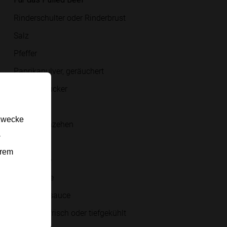
Rinderschulter oder Rinderbrust
Salz
Pfeffer
Paprikapulver, geräuchert
brauner Zucker
Zwiebel
gzwecke
Knoblauchzehen
-
Öl
erem
Rindsuppe
BBQ-Sauce
Worcestersauce
Pommes, frisch oder tiefgekühlt