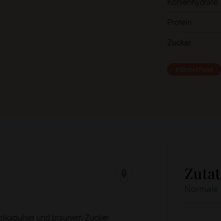
Kohlenhydrate
Protein
Zucker
#Streetfood
Zuta
Normale 
aprikapulver und braunem Zucker