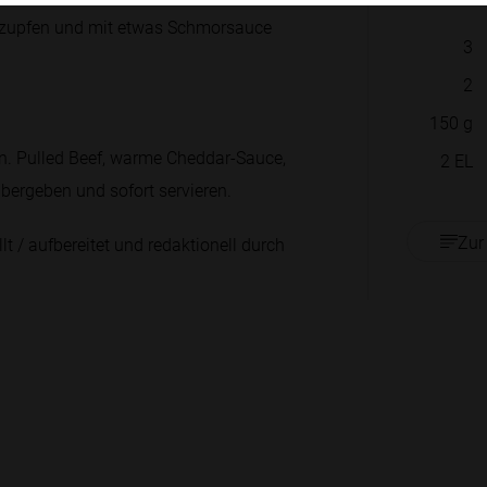
erzupfen und mit etwas Schmorsauce
3
2
150
g
en. Pulled Beef, warme Cheddar-Sauce,
2
EL
bergeben und sofort servieren.
Zur
lt / aufbereitet und redaktionell durch