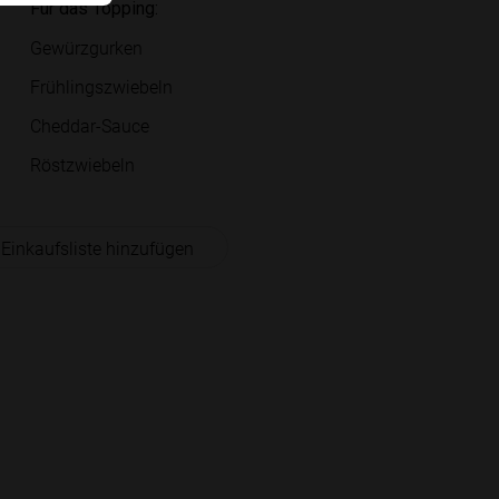
Für das Topping:
Gewürzgurken
Frühlingszwiebeln
Cheddar-Sauce
Röstzwiebeln
 Einkaufsliste hinzufügen