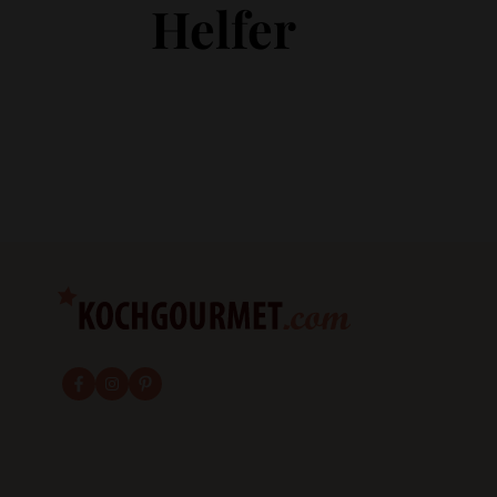
Helfer
fab fa-facebook-f
fab fa-instagram
fab fa-pinterest