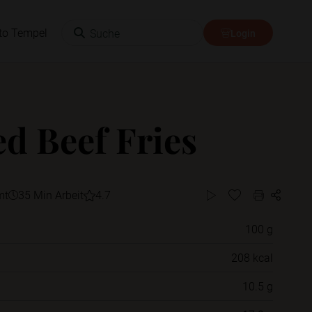
Suche
to Tempel
Login
ed Beef Fries
mt
35 Min Arbeit
4.7
100 g
Willst du das Rezept in einem Ordner
208 kcal
speichern?
10.5 g
Neue Ordner