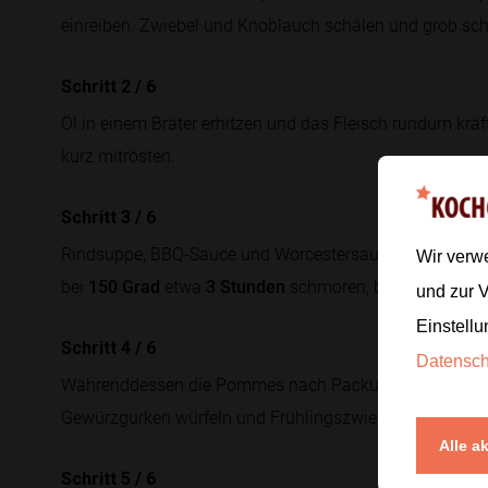
einreiben. Zwiebel und Knoblauch schälen und grob sc
Schritt 2
/
6
Öl in einem Bräter erhitzen und das Fleisch rundum krä
kurz mitrösten.
Schritt 3
/
6
Rindsuppe, BBQ-Sauce und Worcestersauce dazugießen.
Wir verw
bei
150 Grad
etwa
3 Stunden
schmoren, bis es weich zer
und zur 
Einstellu
Schritt 4
/
6
Datensc
Währenddessen die Pommes nach Packungsangabe im Of
Gewürzgurken würfeln und Frühlingszwiebeln in feine R
Alle a
Schritt 5
/
6