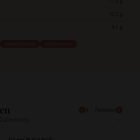
17.9 g
10.2 g
Schließen
Speichern
4.1 g
#Amerikanisch
#Sportevents
ten
4
Personen
Zubereitung
Für das Pulled Beef