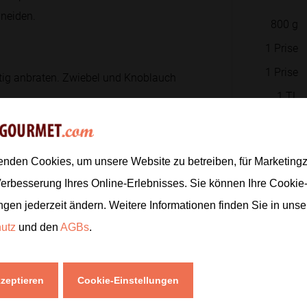
hneiden.
800
g
1
Prise
1
Prise
ftig anbraten. Zwiebel und Knoblauch
1
TL
1
TL
1
 Den Bräter abdecken und das Fleisch
enden Cookies, um unsere Website zu betreiben, für Marketin
2
fällt.
Verbesserung Ihres Online-Erlebnisses. Sie können Ihre Cookie
1
EL
ngen jederzeit ändern. Weitere Informationen finden Sie in uns
250
ml
hutz
und den
AGBs
.
150
ml
en oder Airfryer knusprig backen.
inge schneiden.
1
EL
kzeptieren
Cookie-Einstellungen
800
g