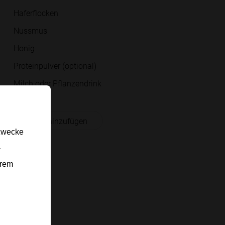
Haferflocken
Nussmus
Honig
Proteinpulver (optional)
Milch oder Pflanzendrink
 Einkaufsliste hinzufügen
gzwecke
-
erem