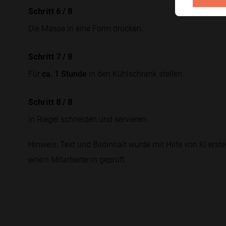
Schritt 6
/
8
Die Masse in eine Form drücken.
Schritt 7
/
8
Für
ca. 1 Stunde
in den Kühlschrank stellen.
Schritt 8
/
8
In Riegel schneiden und servieren.
Hinweis: Text und Bildinhalt wurde mit Hilfe von KI erstel
eine:n Mitarbeiter:in geprüft.