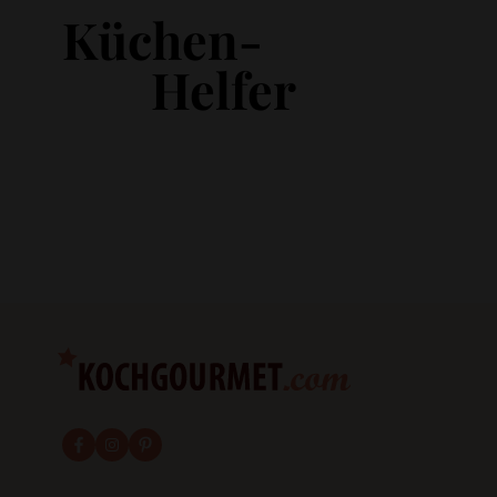
Küchen-
Helfer
fab fa-facebook-f
fab fa-instagram
fab fa-pinterest