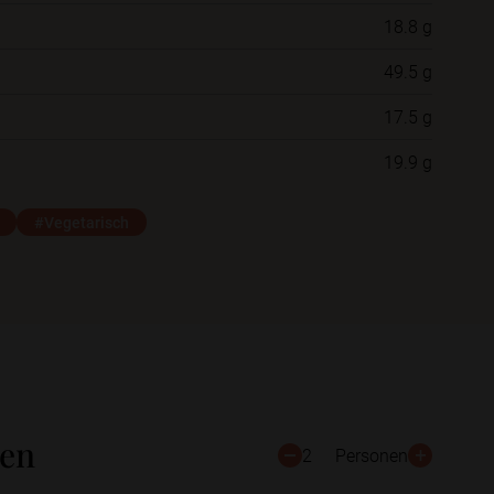
18.8 g
Neue Ordner
49.5 g
17.5 g
Schließen
Speichern
19.9 g
#Vegetarisch
ten
2
Personen