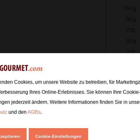
100
g
50
g
2
EL
30
g
2
EL
Zur
enden Cookies, um unsere Website zu betreiben, für Marketin
Verbesserung Ihres Online-Erlebnisses. Sie können Ihre Cookie
ngen jederzeit ändern. Weitere Informationen finden Sie in uns
hutz
und den
AGBs
.
kzeptieren
Cookie-Einstellungen