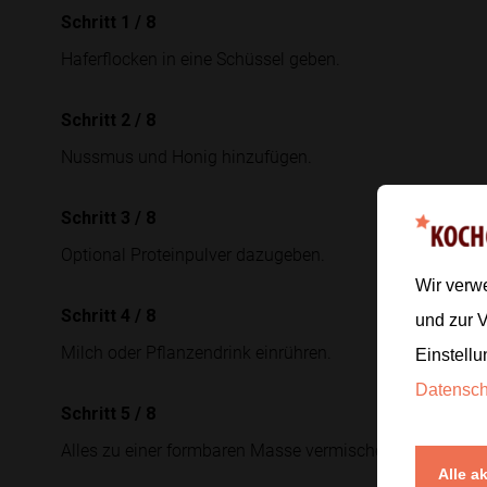
Schritt 1
/
8
Haferflocken in eine Schüssel geben.
Schritt 2
/
8
Nussmus und Honig hinzufügen.
Schritt 3
/
8
Optional Proteinpulver dazugeben.
Wir verw
Schritt 4
/
8
und zur 
Milch oder Pflanzendrink einrühren.
Einstellu
Datensc
Schritt 5
/
8
Alles zu einer formbaren Masse vermischen.
Alle a