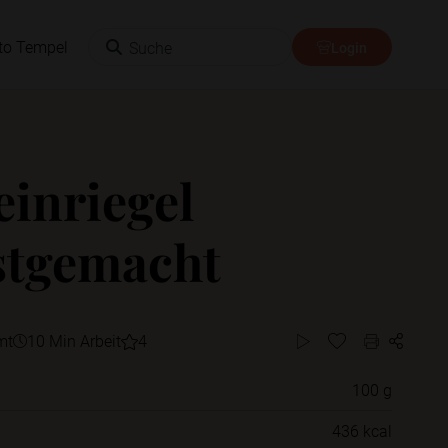
Suche
to Tempel
Login
einriegel
stgemacht
mt
10 Min Arbeit
4
100 g
Willst du das Rezept in einem Ordner
436 kcal
speichern?