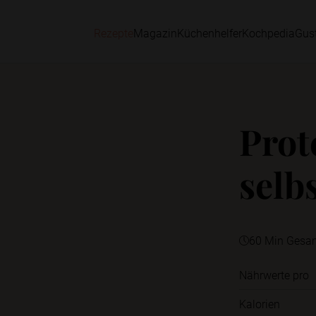
Rezepte
Magazin
Küchenhelfer
Kochpedia
Gus
Prot
selb
60 Min Gesa
Nährwerte pro
Kalorien