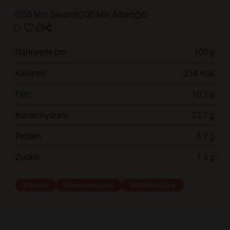
50 Min Gesamt
30 Min Arbeit
0
Nährwerte pro
100 g
Kalorien
214 kcal
Fett
10.7 g
Kohlenhydrate
22.7 g
Protein
6.7 g
Zucker
1.5 g
#Snack
#Amerikanisch
#Winterküche