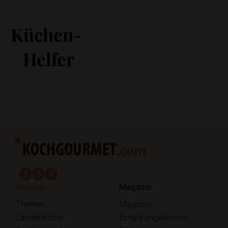
Küchen-
Helfer
fab fa-facebook-f
fab fa-instagram
fab fa-pinterest
Rezepte
Magazin
Themen
Magazin
Länderküche
Ernährungslexikon