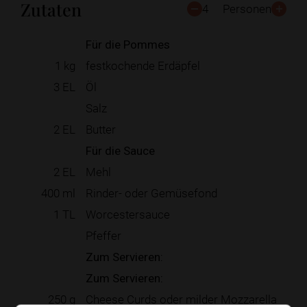
Zutaten
4
Personen
Für die Pommes
1
kg
festkochende Erdäpfel
3
EL
Öl
Salz
2
EL
Butter
Für die Sauce
2
EL
Mehl
400
ml
Rinder- oder Gemüsefond
1
TL
Worcestersauce
Pfeffer
Zum Servieren:
Zum Servieren:
250
g
Cheese Curds oder milder Mozzarella