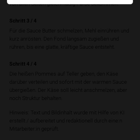
von allen Seiten gleichmäßig Farbe bekommen.
Schritt 3
/
4
Für die Sauce Butter schmelzen, Mehl einrühren und
kurz anrösten. Den Fond langsam zugießen und
rühren, bis eine glatte, kräftige Sauce entsteht.
Schritt 4
/
4
Die heißen Pommes auf Teller geben, den Käse
darüber verteilen und sofort mit der warmen Sauce
übergießen. Der Käse soll leicht anschmelzen, aber
noch Struktur behalten.
Hinweis: Text und Bildinhalt wurde mit Hilfe von KI
erstellt / aufbereitet und redaktionell durch eine:n
Mitarbeiter:in geprüft.