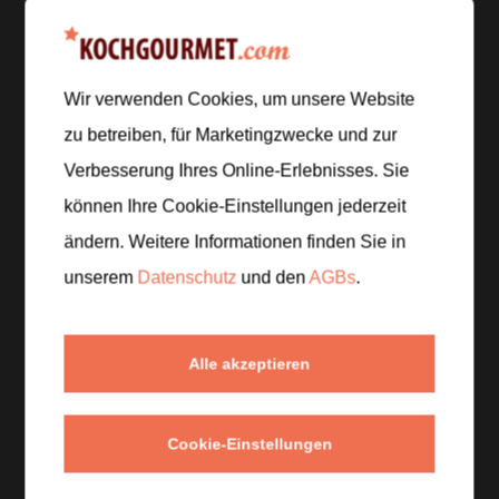
in Stücken
Zur Einkaufsliste hinzufügen
Wir verwenden Cookies, um unsere Website
zu betreiben, für Marketingzwecke und zur
Verbesserung Ihres Online-Erlebnisses. Sie
Zubereitung
können Ihre Cookie-Einstellungen jederzeit
ändern. Weitere Informationen finden Sie in
Schritt 1
/
4
unserem
Datenschutz
und den
AGBs
.
Die Erdäpfel in Stifte schneiden, gründlich wässern
und gut trocken tupfen. Mit Öl und Salz vermengen
und auf einem Blech verteilen.
Alle akzeptieren
Schritt 2
/
4
Cookie-Einstellungen
Die Pommes bei
220 °C
backen, bis sie goldbraun
und knusprig sind. Zwischendurch wenden, damit sie