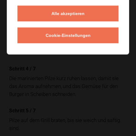
Schritt 2
/
7
Die Portobello-Pilze putzen und mit Olivenöl,
Alle akzeptieren
Balsamico, Senf, Salz und Pfeffer marinieren.
Schritt 3
/
7
Cookie-Einstellungen
Avocados zerdrücken und mit etwas Salz und
Pfeffer abschmecken.
Schritt 4
/
7
Die marinierten Pilze kurz ruhen lassen, damit sie
das Aroma aufnehmen, und das Gemüse für den
Burger in Scheiben schneiden.
Schritt 5
/
7
Pilze auf dem Grill braten, bis sie weich und saftig
sind.