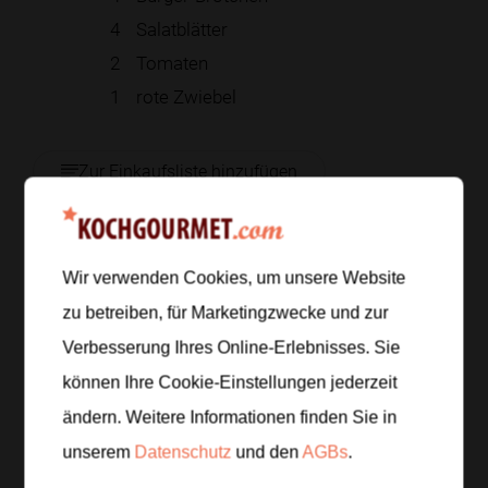
4
Salatblätter
2
Tomaten
1
rote Zwiebel
Zur Einkaufsliste hinzufügen
Wir verwenden Cookies, um unsere Website
Zubereitung
zu betreiben, für Marketingzwecke und zur
Schritt 1
/
7
Verbesserung Ihres Online-Erlebnisses. Sie
Tomaten, Salat und Zwiebel waschen und die
können Ihre Cookie-Einstellungen jederzeit
Portobello-Pilze trocken abreiben. Den Grill auf
ändern. Weitere Informationen finden Sie in
mittlere Hitze vorheizen.
unserem
Datenschutz
und den
AGBs
.