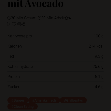
mit Avocado
30 Min Gesamt
20 Min Arbeit
4
Nährwerte pro
100 g
Kalorien
214 kcal
Fett
9.3 g
Kohlenhydrate
26.6 g
Protein
5.1 g
Zucker
4.6 g
#Burger
#Amerikanisch
#Grillpartys
#Clean Eating