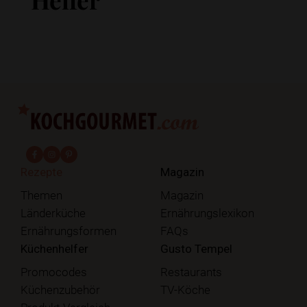
fab fa-facebook-f
fab fa-instagram
fab fa-pinterest
Rezepte
Magazin
Themen
Magazin
Länderküche
Ernährungslexikon
Ernährungsformen
FAQs
Küchenhelfer
Gusto Tempel
Promocodes
Restaurants
Küchenzubehör
TV-Köche