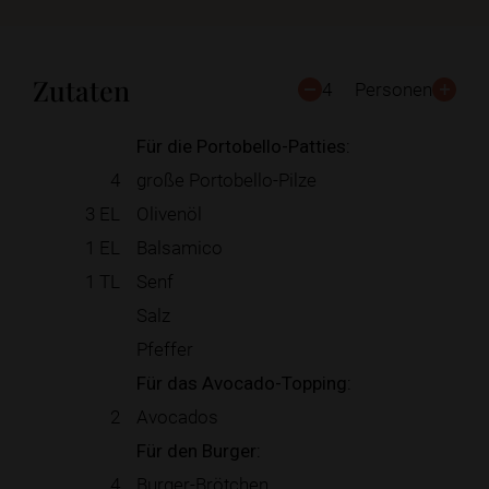
Zutaten
4
Personen
Für die Portobello-Patties:
4
große Portobello-Pilze
3
EL
Olivenöl
1
EL
Balsamico
1
TL
Senf
Salz
Pfeffer
Für das Avocado-Topping:
2
Avocados
Für den Burger:
4
Burger-Brötchen