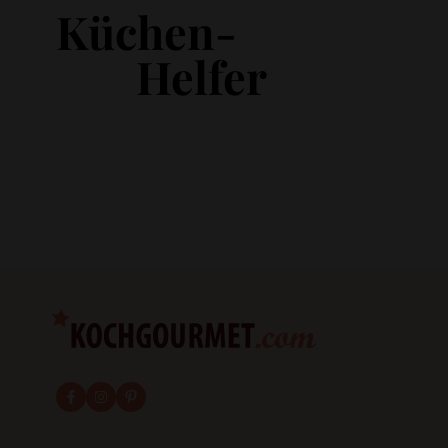
Küchen-
Helfer
fab fa-facebook-f
fab fa-instagram
fab fa-pinterest