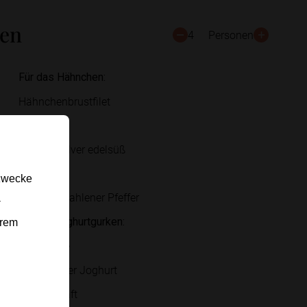
ten
4
Personen
Für das Hähnchen:
Hähnchenbrustfilet
Olivenöl
Paprikapulver edelsüß
Salz
gzwecke
frisch gemahlener Pfeffer
-
Für die Joghurtgurken:
erem
Salatgurke
griechischer Joghurt
Zitronensaft