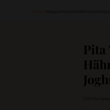
Rezepte
Magazin
Küchenhelfer
Kochpedia
Gus
Pita
Häh
Jogh
35 Min Gesa