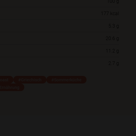
100 g
Willst du das Rezept in einem Ordner
177 kcal
speichern?
5.3 g
Neue Ordner
20.6 g
11.2 g
Schließen
Speichern
2.7 g
oast
#Griechisch
#Sommerküche
 Ernährung