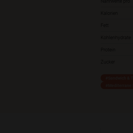
Nährwerte pro
Kalorien
Fett
Kohlenhydrate
Protein
Zucker
#Sandwich & T
#Mediterrane