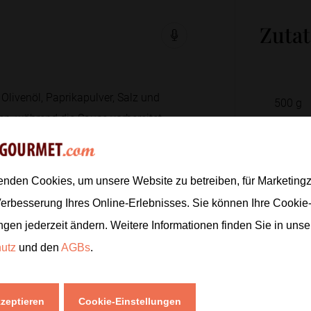
Zuta
Olivenöl, Paprikapulver, Salz und
500
g
en, während die Sauce vorbereitet
2
EL
1
TL
enden Cookies, um unsere Website zu betreiben, für Marketin
 griechischem Joghurt, Zitronensaft,
Verbesserung Ihres Online-Erlebnisses. Sie können Ihre Cookie
n.
ngen jederzeit ändern. Weitere Informationen finden Sie in uns
hutz
und den
AGBs
.
1
250
g
 bei mittlerer bis hoher Hitze rundum
2
EL
kzeptieren
Cookie-Einstellungen
sein.