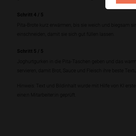
Schritt 4
/
5
Pita-Brote kurz erwärmen, bis sie weich und biegsam si
einschneiden, damit sie sich gut füllen lassen.
Schritt 5
/
5
Joghurtgurken in die Pita-Taschen geben und das warme
servieren, damit Brot, Sauce und Fleisch ihre beste Text
Hinweis: Text und Bildinhalt wurde mit Hilfe von KI erstel
eine:n Mitarbeiter:in geprüft.