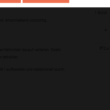
1
1
Bund
nd. Anschließend vorsichtig
4
Zur
 Hähnchen darauf verteilen. Direkt
ur behalten.
lt / aufbereitet und redaktionell durch