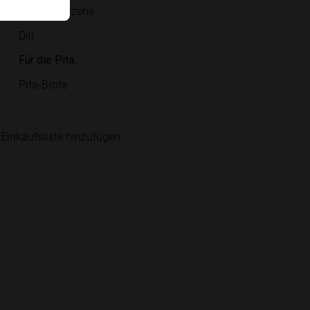
Knoblauchzehe
Dill
Für die Pita:
Pita-Brote
 Einkaufsliste hinzufügen