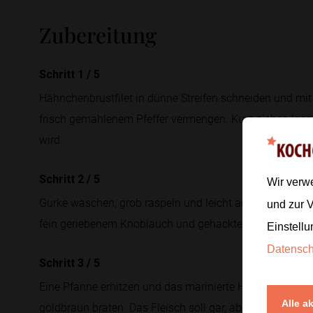
Zubereitung
Schritt 1
/
5
Hähnchenbrustfilet in dünne Streifen schneiden und mit 
frisch gemahlenem Pfeffer vermengen. Kurz ziehen lass
wird.
Schritt 2
/
5
Wir verw
Gurke waschen, grob raspeln und leicht ausdrücken. Mit
und zur 
fein geriebenem Knoblauch und gehacktem Dill verrühre
Einstellu
Datensc
Schritt 3
/
5
Eine Pfanne erhitzen und das marinierte Hähnchen darin
Alle a
goldbraun braten. Das Fleisch soll gar, aber noch saftig 