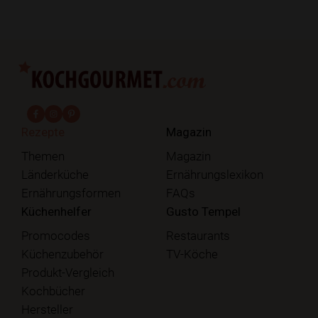
fab fa-facebook-f
fab fa-instagram
fab fa-pinterest
Rezepte
Magazin
Themen
Magazin
Länderküche
Ernährungslexikon
Ernährungsformen
FAQs
Küchenhelfer
Gusto Tempel
Promocodes
Restaurants
Küchenzubehör
TV-Köche
Produkt-Vergleich
Kochbücher
Hersteller