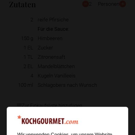
Zutaten
2
Personen
2
reife Pfirsiche
Für die Sauce:
150
g
Himbeeren
1
EL
Zucker
1
TL
Zitronensaft
2
EL
Mandelblättchen
4
Kugeln Vanilleeis
100
ml
Schlagobers nach Wunsch
Zur Einkaufsliste hinzufügen
Wir verwenden Cookies, um unsere Website