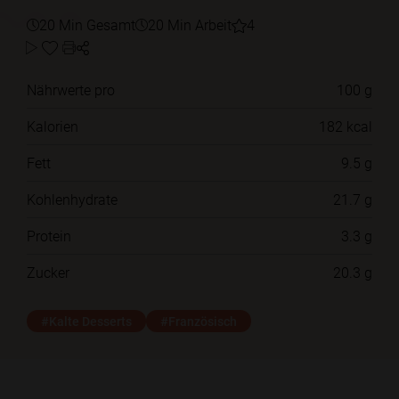
20 Min Gesamt
20 Min Arbeit
4
Nährwerte pro
100 g
Kalorien
182 kcal
Fett
9.5 g
Kohlenhydrate
21.7 g
Protein
3.3 g
Zucker
20.3 g
#Kalte Desserts
#Französisch