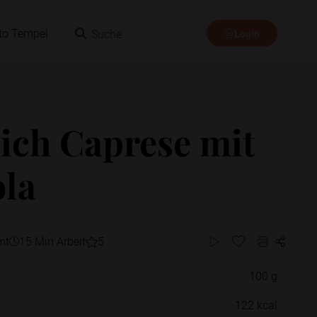
Suche
to Tempel
Login
sich Caprese mit
la
mt
15 Min Arbeit
5
100 g
Willst du das Rezept in einem Ordner
122 kcal
speichern?