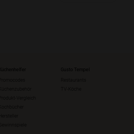
Küchenhelfer
Gusto Tempel
Promocodes
Restaurants
Küchenzubehör
TV-Köche
Produkt-Vergleich
Kochbücher
Hersteller
Gewinnspiele