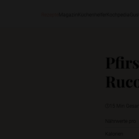
Rezepte
Magazin
Küchenhelfer
Kochpedia
Gus
Pfir
Ruco
15 Min Gesa
Nährwerte pro
Kalorien