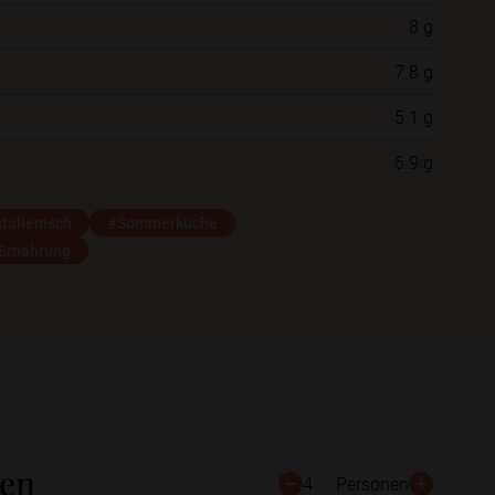
8 g
Neue Ordner
7.8 g
5.1 g
Schließen
Speichern
6.9 g
Italienisch
#Sommerküche
 Ernährung
ten
4
Personen