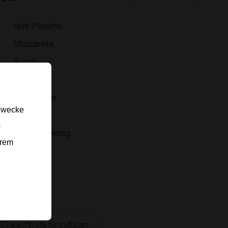
reife Pfirsiche
Mozzarella
Rucola
Basilikum
Pinienkerne
gzwecke
Olivenöl
-
Balsamicoessig
erem
Honig
Salz
Pfeffer
 Einkaufsliste hinzufügen