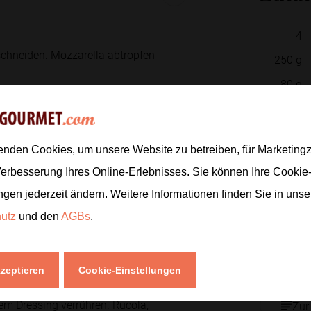
4
 schneiden. Mozzarella abtropfen
250
g
80
g
1
Bund
2
EL
er abzupfen und größere Blätter grob
enden Cookies, um unsere Website zu betreiben, für Marketin
3
EL
Verbesserung Ihres Online-Erlebnisses. Sie können Ihre Cookie
1
EL
ngen jederzeit ändern. Weitere Informationen finden Sie in uns
1
TL
hutz
und den
AGBs
.
n. Dabei regelmäßig schwenken, damit
.
kzeptieren
Cookie-Einstellungen
nem Dressing verrühren. Rucola,
Zur