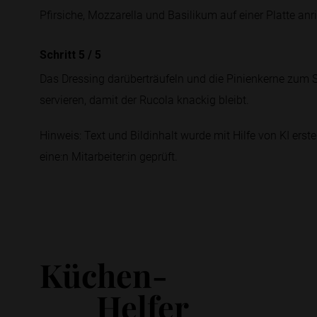
Pfirsiche, Mozzarella und Basilikum auf einer Platte anr
Schritt 5
/
5
Das Dressing darüberträufeln und die Pinienkerne zum Sc
servieren, damit der Rucola knackig bleibt.
Hinweis: Text und Bildinhalt wurde mit Hilfe von KI erstel
eine:n Mitarbeiter:in geprüft.
Küchen-
Helfer