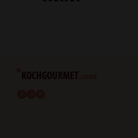
fab fa-facebook-f
fab fa-instagram
fab fa-pinterest