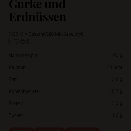
Gurke und
Erdnüssen
30 Min Gesamt
20 Min Arbeit
0
Nährwerte pro
100 g
Kalorien
121 kcal
Fett
3.8 g
Kohlenhydrate
16.7 g
Protein
5.3 g
Zucker
1.6 g