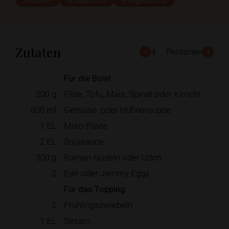
#Ramen
#Japanisch
#Vegetarisch
Zutaten
4
Personen
Für die Bowl
200
g
Pilze, Tofu, Mais, Spinat oder Kimchi
800
ml
Gemüse- oder Hühnersuppe
1
EL
Miso-Paste
2
EL
Sojasauce
300
g
Ramen-Nudeln oder Udon
2
Eier oder Jammy Eggs
Für das Topping
2
Frühlingszwiebeln
1
EL
Sesam