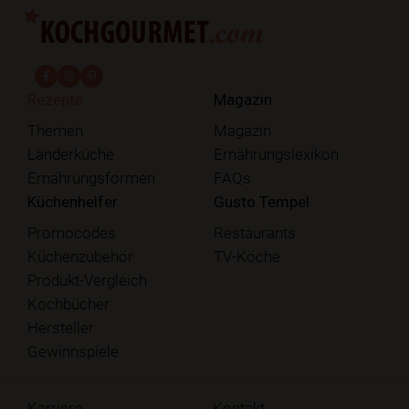
fab fa-facebook-f
fab fa-instagram
fab fa-pinterest
Rezepte
Magazin
Themen
Magazin
Länderküche
Ernährungslexikon
Ernährungsformen
FAQs
Küchenhelfer
Gusto Tempel
Promocodes
Restaurants
Küchenzubehör
TV-Köche
Produkt-Vergleich
Kochbücher
Hersteller
Gewinnspiele
Karriere
Kontakt