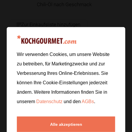
Chili-Öl nach Geschmack
Zur Einkaufsliste hinzufügen
Zubereitung
Wir verwenden Cookies, um unsere Website
zu betreiben, für Marketingzwecke und zur
Schritt 1
/
5
Verbesserung Ihres Online-Erlebnisses. Sie
Die Pilze putzen und in Scheiben schneiden. Die Eier
können Ihre Cookie-Einstellungen jederzeit
in
6 bis 7 Minuten
wachsweich kochen,
ändern. Weitere Informationen finden Sie in
abschrecken, pellen und halbieren.
unserem
Datenschutz
und den
AGBs
.
Frühlingszwiebeln in feine Ringe schneiden.
Schritt 2
/
5
Alle akzeptieren
Die Gemüse- oder Hühnersuppe in einem Topf