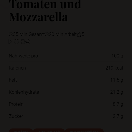
Tomaten und
Mozzarella
35 Min Gesamt
20 Min Arbeit
5
Nährwerte pro
100 g
Kalorien
219 kcal
Fett
11.5 g
Kohlenhydrate
21.2 g
Protein
8.7 g
Zucker
2.7 g