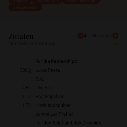
#Salate
#Italienisch
#Sommerküche
#Vegetarisch
Zutaten
4
Personen
Normale Zubereitung
Für die Pasta-Chips:
300
g
kurze Pasta
Salz
4
EL
Olivenöl
1
TL
Paprikapulver
1
TL
Knoblauchpulver
schwarzer Pfeffer
Für den Salat und das Dressing: