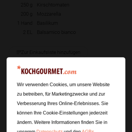
250
g
Kirschtomaten
200
g
Mozzarella
1
Hand
Basilikum
2
EL
Balsamico bianco
Zur Einkaufsliste hinzufügen
Zubereitung
Wir verwenden Cookies, um unsere Website
zu betreiben, für Marketingzwecke und zur
Schritt 1
/
6
Verbesserung Ihres Online-Erlebnisses. Sie
Koche die Pasta in gesalzenem Wasser sehr
können Ihre Cookie-Einstellungen jederzeit
bissfest, da sie später noch knusprig gebacken wird.
Gieße sie ab und lasse sie gründlich ausdampfen.
ändern. Weitere Informationen finden Sie in
unserem
Datenschutz
und den
AGBs
.