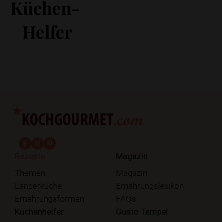
Küchen-
Helfer
fab fa-facebook-f
fab fa-instagram
fab fa-pinterest
Rezepte
Magazin
Themen
Magazin
Länderküche
Ernährungslexikon
Ernährungsformen
FAQs
Küchenhelfer
Gusto Tempel