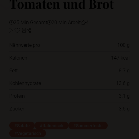
Tomaten und Brot
25 Min Gesamt
20 Min Arbeit
4
Nährwerte pro
100 g
Kalorien
147 kcal
Fett
8.7 g
Kohlenhydrate
13.6 g
Protein
3.1 g
Zucker
3.5 g
#Salate
#Italienisch
#Sommerfeste
#Vegetarisch