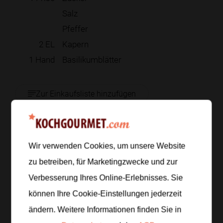
Salz
Pfeffer
2
EL
Kapern
1
Hand
Basilikumblätter
Zur Einkaufsliste hinzufügen
Zubereitung
Wir verwenden Cookies, um unsere Website
zu betreiben, für Marketingzwecke und zur
Schritt 1
/
6
Verbesserung Ihres Online-Erlebnisses. Sie
Das Brot in grobe Stücke zupfen und in einer Pfanne
können Ihre Cookie-Einstellungen jederzeit
ohne viel Fett leicht rösten, bis es außen knusprig ist
ändern. Weitere Informationen finden Sie in
und innen noch etwas Biss hat.