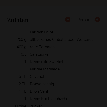
Zutaten
4
Personen
Für den Salat
250
g
altbackenes Ciabatta oder Weißbrot
400
g
reife Tomaten
0.5
Salatgurke
1
kleine rote Zwiebel
Für die Marinade
5
EL
Olivenöl
2
EL
Rotweinessig
1
TL
Dijon-Senf
1
kleine Knoblauchzehe
1
Prise
Zucker