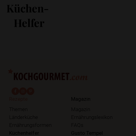
Küchen-
Helfer
fab fa-facebook-f
fab fa-instagram
fab fa-pinterest
Rezepte
Magazin
Themen
Magazin
Länderküche
Ernährungslexikon
Ernährungsformen
FAQs
Küchenhelfer
Gusto Tempel