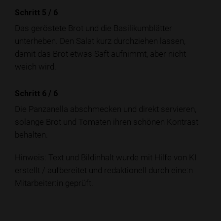
Schritt 5
/
6
Das geröstete Brot und die Basilikumblätter
unterheben. Den Salat kurz durchziehen lassen,
damit das Brot etwas Saft aufnimmt, aber nicht
weich wird.
Schritt 6
/
6
Die Panzanella abschmecken und direkt servieren,
solange Brot und Tomaten ihren schönen Kontrast
behalten.
Hinweis: Text und Bildinhalt wurde mit Hilfe von KI
erstellt / aufbereitet und redaktionell durch eine:n
Mitarbeiter:in geprüft.